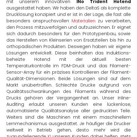
mit unserem innovativen
INo Trident Hotend
ausgestattet haben. Wir haben den DeltaS als komplette
Drucklösung konzipiert und er ist in der Lage, die fast alle
besonders anspruchsvollen
Materialien
zu verarbeiten,
den Prozess mitzuverfolgen und aufzuzeichnen. Er eignet
sich dadurch besonders für den Prototypenbau, sowie
das Herstellen von Kleinserien von Ersatzteilen bis hin zu
orthopädischen Produkten. Deswegen haben wir eigene
Lösungen entwickelt. Diese beinhalten das Induktions-
beheizte Hotend mit der aktuell besten
Temperaturkontrolle im FDM-Druck und das Filament-
Sensor-Array für ein präzises Kontrollieren der Filament-
Qualität-Dimensionen. Beide Lösungen sind auf dem
Markt unübertroffen. Schlechte Drucke aufgrund von
Qualitätsschwankungen des Filaments während des
Drucks gehören der Vergangenheit an. Unser Inline-
Auditing erlaubt unseren Kunden eine lückenlose,
automatisierte Qualitätsanalyse aller gedruckten Teile.
Weiters sind die Maschinen mit einem maschinellem
Lernmechanismus ausgestattet. Je häufiger die Drucker
weltweit in Betrieb gehen, desto mehr wird die
zugrundeliegende
KI
unseren Kunden dabei helfen, stets