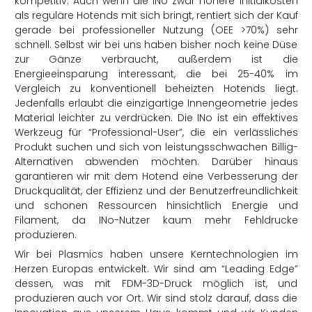
kompetitiv. Auch wenn die INo zwar höhere Initialkosten
als reguläre Hotends mit sich bringt, rentiert sich der Kauf
gerade bei professioneller Nutzung (OEE >70%) sehr
schnell. Selbst wir bei uns haben bisher noch keine Düse
zur Gänze verbraucht, außerdem ist die
Energieeinsparung interessant, die bei 25-40% im
Vergleich zu konventionell beheizten Hotends liegt.
Jedenfalls erlaubt die einzigartige Innengeometrie jedes
Material leichter zu verdrücken. Die INo ist ein effektives
Werkzeug für “Professional-User”, die ein verlässliches
Produkt suchen und sich von leistungsschwachen Billig-
Alternativen abwenden möchten. Darüber hinaus
garantieren wir mit dem Hotend eine Verbesserung der
Druckqualität, der Effizienz und der Benutzerfreundlichkeit
und schonen Ressourcen hinsichtlich Energie und
Filament, da INo-Nutzer kaum mehr Fehldrucke
produzieren.
Wir bei Plasmics haben unsere Kerntechnologien im
Herzen Europas entwickelt. Wir sind am “Leading Edge”
dessen, was mit FDM-3D-Druck möglich ist, und
produzieren auch vor Ort. Wir sind stolz darauf, dass die