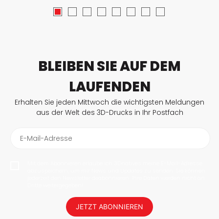
BLEIBEN SIE AUF DEM
LAUFENDEN
Erhalten Sie jeden Mittwoch die wichtigsten Meldungen
aus der Welt des 3D-Drucks in Ihr Postfach
E-Mail-Adresse
Mit dem Abonnieren erlaube ich 3Dnatives meine E-Mail-Adresse
abzuspeichern, um mir News und Updates zu senden. Sie können
jederzeit den Newsletter deabonnieren. Ihre Daten werden nicht an
Dritte weitergegeben!
JETZT ABONNIEREN