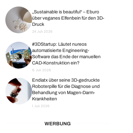
„Sustainable is beautiful“ – Eburo
über veganes Elfenbein für den 3D-
Druck
24. Juli 2026
#3DStartup: Läutet nureos
automatisierte Engineering-
Software das Ende der manuellen
CAD-Konstruktion ein?
6. Juli 2026
Endiatx über seine 3D-gedruckte
Roboterpille für die Diagnose und
Behandlung von Magen-Darm-
Krankheiten
1. Juli 2026
WERBUNG