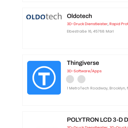
Oldotech
3D-Druck Dienstleister
,
Rapid Pro
Elbestraße 16, 45768 Marl
Thingiverse
3D-Software/Apps
1 MetroTech Roadway, Brooklyn, N
POLYTRON LCD 3-D D
3D-Druck Dienstleister
,
3D-Druck 