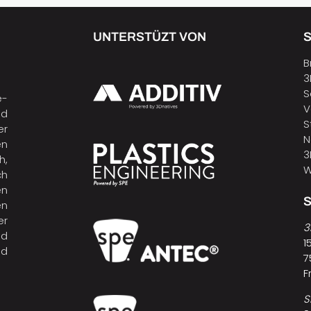
UNTERSTÜZT VON
B
3
S
e-
V
nd
S
er
N
en
3
h,
W
ch
en
n
er
3
nd
1
nd
7
F
S