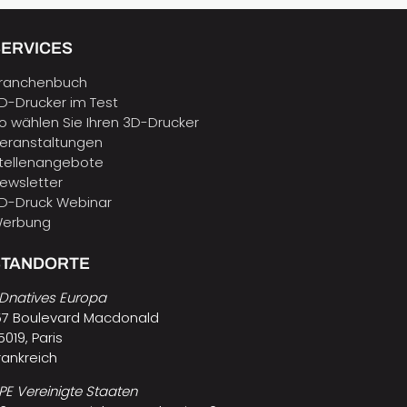
SERVICES
ranchenbuch
D-Drucker im Test
o wählen Sie Ihren 3D-Drucker
eranstaltungen
tellenangebote
ewsletter
D-Druck Webinar
erbung
STANDORTE
Dnatives Europa
57 Boulevard Macdonald
5019, Paris
rankreich
PE Vereinigte Staaten