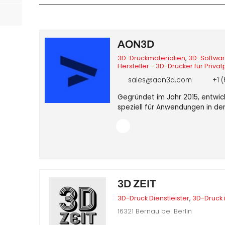
AON3D
3D-Druckmaterialien
,
3D-Softwa
Hersteller - 3D-Drucker für Priv
örtern
sales@aon3d.com
+1 (
Gegründet im Jahr 2015, entwic
speziell für Anwendungen in de
3D ZEIT
3D-Druck Dienstleister
,
3D-Druck 
16321 Bernau bei Berlin