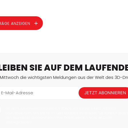
RÄGE ANZEIGEN
LEIBEN SIE AUF DEM LAUFEND
 Mittwoch die wichtigsten Meldungen aus der Welt des 3D-Dru
E-Mail-Adresse
JETZT ABONNIEREN
Mit dem Abonnieren erlaube ich 3Dnatives meine E-Mail-Adresse
abzuspeichern, um mir News und Updates zu senden. Sie können jederz
den Newsletter deabonnieren. Ihre Daten werden nicht an Dritte
weitergegeben!