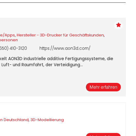
Business
Interviews
re/Apps
,
Hersteller - 3D-Drucker für Geschäftskunden
,
Rankings
atpersonen
650) 410-3120
https://www.aon3d.com/
Videos
kelt AON3D industrielle additive Fertigungssysteme, die
r Luft- und Raumfahrt, der Verteidigung…
Mehr erfahren
in Deutschland
,
3D-Modellierung