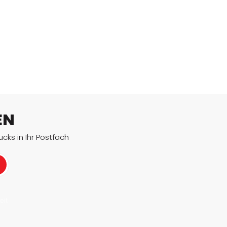
EN
cks in Ihr Postfach
eit