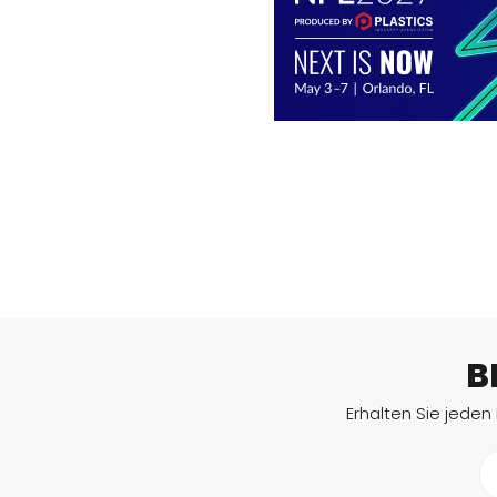
maßgeschneiderte Teile erforderlich sind, von
entscheidender Bedeutung. Aus diesem Grund
MEHR LESEN
werden 3D-Scanner, die speziell für die…
B
Erhalten Sie jeden