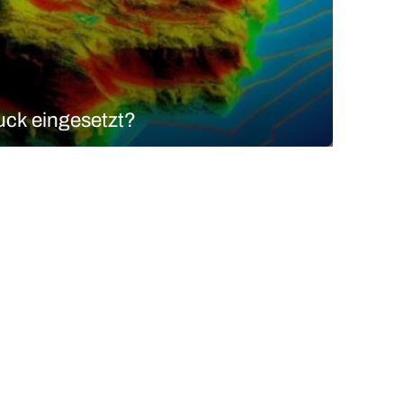
uck eingesetzt?
 LiDAR gehört und sind neugierig darauf, was es ist
ction and Ranging oder Laser Imaging Detection and