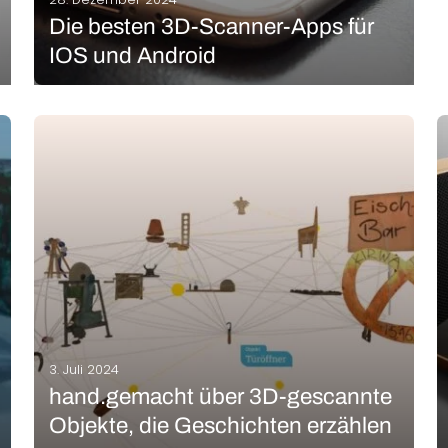
Die besten 3D-Scanner-Apps für
IOS und Android
Die Beschaffung einer 3D-Datei für den Druck kann
auf verschiedene Weise erfolgen. Zum einen kann
man sich spezielle Plattformen kostenlos oder
kostenpflichtig herunterladen. Zum anderen kann
man sich eine 3D-Datei aus einer angepassten
CAD-Software oder über einen 3D-Scanner
MEHR LESEN
modellieren. Heutzutage…
3. Juli 2024
hand.gemacht über 3D-gescannte
Objekte, die Geschichten erzählen