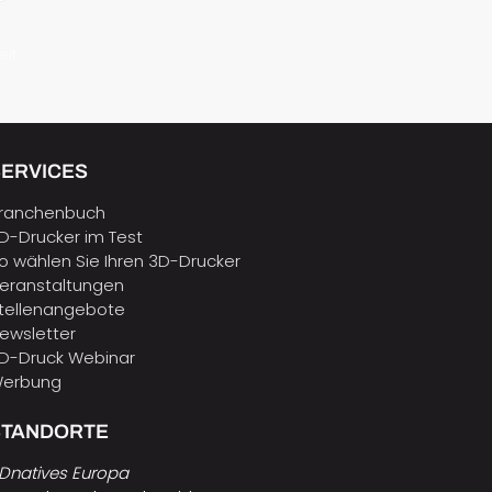
eit
SERVICES
ranchenbuch
D-Drucker im Test
o wählen Sie Ihren 3D-Drucker
eranstaltungen
tellenangebote
ewsletter
D-Druck Webinar
erbung
STANDORTE
Dnatives Europa