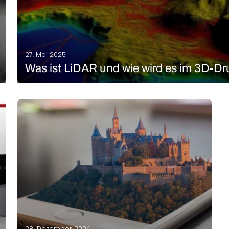
27. Mai 2025
Was ist LiDAR und wie wird es im 3D-Dr
Wenn Sie diesen Artikel lesen, haben Sie sicherlich schon von
und wie es funktioniert. LiDAR, die Abkürzung für Light Dete
Ranging, ist eine fortschrittliche…
MEHR LESEN
28. Dezember 2024