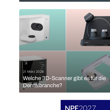
Inmitten der Spannung der Olympischen Spiele
präsentiert ASICS ein innovatives Konzept und
verkündet eine neue Partnerschaft mit dem
französischen Softwarehersteller Dassault Systèmes.
Während Athleten aus aller Welt nach Gold streben,
setzen ASICS und Dassault Systèmes neue Maßstäbe
MEHR LESEN
in der Schuhtechnologie…
21. März 2024
Welche 3D-Scanner gibt es für die
Dentalbranche?
Die Fähigkeit des 3D-Drucks, hochpräzise, vollständig
anpassbare Geräte zu erstellen, ist in Branchen wie
der Dentalbranche, in der aufgrund der großen
Unterschiede zwischen Menschen