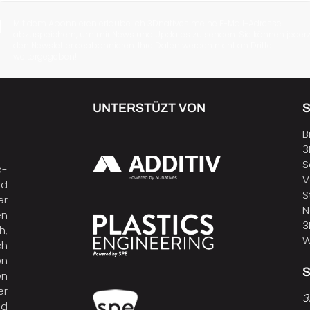
Mit dem Abonnieren erlaube ich 3Dnatives meine E-Mail-Adresse
abzuspeichern, um mir News und Updates zu senden. Sie können jederz
den Newsletter deabonnieren. Ihre Daten werden nicht an Dritte
weitergegeben!
UNTERSTÜZT VON
B
3
S
e-
V
nd
S
er
N
en
3
h,
W
ch
en
n
er
3
nd