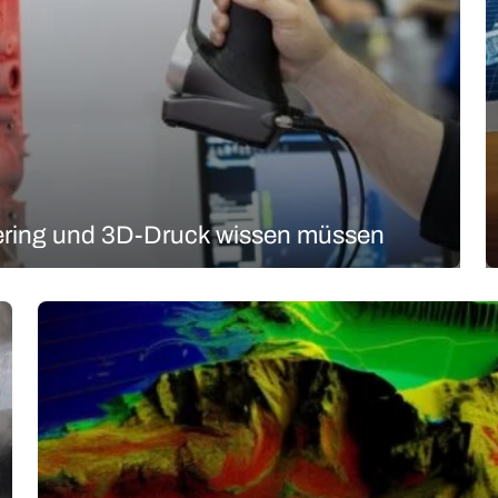
Business
Interviews
Rankings
Videos
eering und 3D-Druck wissen müssen
, ein fertiges Produkt zu analysieren, um zu verstehen, wie es
interessant, um die Struktur und die Zusammensetzung eines