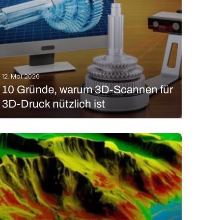
12. Mai 2026
10 Gründe, warum 3D-Scannen für
3D-Druck nützlich ist
3D-Scannen ist ein Prozess, bei dem Form und
Abmessungen von realen Objekten oder
Umgebungen erfasst werden, ohne dass diese
berührt oder gar zerstört werden. Aus den von
Lasern und Kameras gesammelten Daten können im
Anschluss dann hochpräzise 3D-Modelle für diverse…
MEHR LESEN