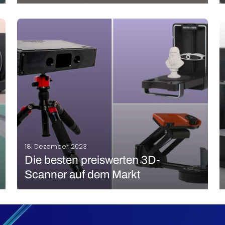
Das Projekt hand.gemacht wurde am 1. Juli 2022 ins
Leben gerufen und erweitert mithilfe der 3D-
Scantechnologie die Möglichkeiten im Kulturbereich.
Im Fokus stehen handgefertigte Objekte, die einen
Bezug zur Oberpfalz haben und interessante
Geschichten erzählen. Mittels 3D-Scans werden
MEHR LESEN
virtuelle Abbilder…
18. Dezember 2023
Die besten preiswerten 3D-
Scanner auf dem Markt
3D-Scanner kommen im Bereich der additiven
Fertigung häufig zum Einsatz, um ein 3D-Modell
einfacher als mit einer Modellierungssoftware zu
entwerfen. Dabei werden Daten erfasst, die dann in