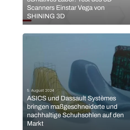
Scanners Einstar Vega von
SHINING 3D
Der Markt für tragbare 3D-Scanner entwickelt sich
schnell und SHINING 3D setzt mit seiner Einstar-Reihe
weiterhin auf Innovationen. SHINING 3D wurde 2004
gegründet und ist ein führender Anbieter von 3D-
Scantechnologien mit anerkannter Expertise sowohl
in der industriellen Messtechnik als auch…
MEHR LESEN
5. August 2024
ASICS und Dassault Systèmes
bringen maßgeschneiderte und
nachhaltige Schuhsohlen auf den
Markt