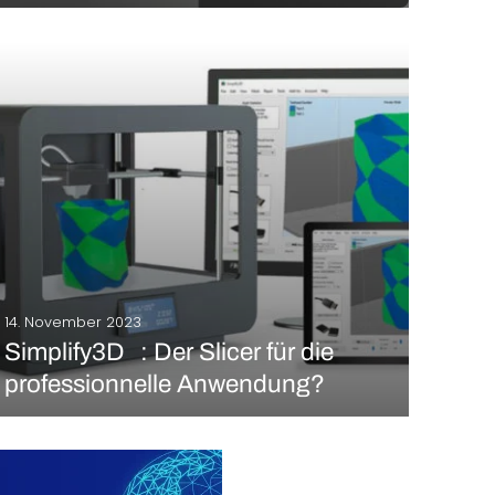
Kunst und Kultur sind im allgemeinen Bewusstsein
denjenigen Gesellschaftsschichten vorbehalten, die
sich den Zugang dazu leisten können. Diese
Barrieren aufzuheben und Kunst für jedermann zu
schaffen, ist das Ziel von LITO. Das Unternehmen hat
es sich zur Aufgabe gemacht, Kunst…
MEHR LESEN
14. November 2023
Simplify3D : Der Slicer für die
professionnelle Anwendung?
Simplify3D ist ein Slicer, der Ihnen hilft, ein Modell von
Online-Plattformen zu importieren, es nach Ihren
Wünschen zu verändern und es als G-Code an Ihren
3D-Drucker zu senden, damit das Objekt gedruckt