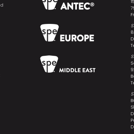
1
nd
7
F
S
8
D
T
S
S
9
t
B
T
S
B
S
D
P
D