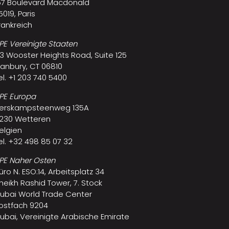
57 Boulevard Macdonald
5019, Paris
rankreich
PE Vereinigte Staaten
3 Wooster Heights Road, Suite 125
anbury, CT 06810
el. +1 203 740 5400
PE Europa
erskampsteenweg 135A
230 Wetteren
elgien
el. +32 498 85 07 32
PE Naher Osten
üro N. ESO:14, Arbeitsplatz 34
heikh Rashid Tower, 7. Stock
ubai World Trade Center
ostfach 9204
ubai, Vereinigte Arabische Emirate