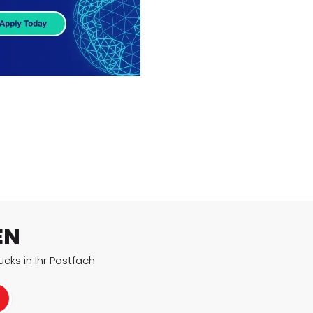
werden kann. Obwohl einige Programme, wie z. B.…
MEHR LESEN
EN
cks in Ihr Postfach