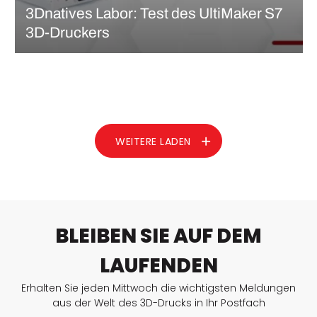
3Dnatives Labor: Test des UltiMaker S7
3D-Druckers
Im Jahr 2010 beschloss ein Team niederländischer Enthusiasten
im Rahmen des Projekts beziehungsweise der Bewegung
Reprap, in einem Fablab ihren eigenen FDM-Drucker, den
Elserbot, zu bauen. Ein Jahr später, 2011, gründete das gleiche
Team das Unternehmen Ultimaker und brachte den…
MEHR LESEN
WEITERE LADEN
BLEIBEN SIE AUF DEM
LAUFENDEN
Erhalten Sie jeden Mittwoch die wichtigsten Meldungen
aus der Welt des 3D-Drucks in Ihr Postfach