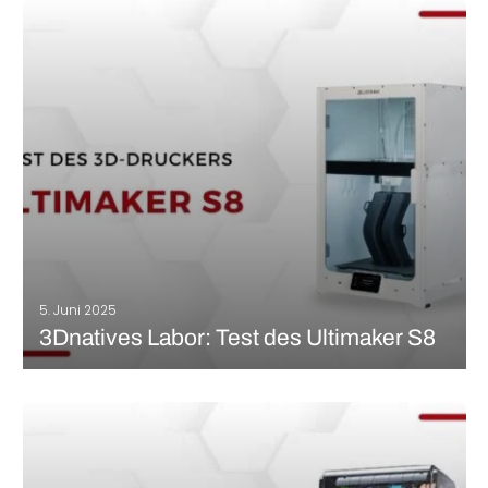
das soll sich ändern – das Unternehmen setzt seine
Diversifizierung hin zu neuen additiven Technologien fort. Im
Jahr 2023 brachte der Hersteller den DF2 auf den Markt, seinen
ersten 3D-Harzdrucker. Weniger als zwei…
MEHR LESEN
5. Juni 2025
3Dnatives Labor: Test des Ultimaker S8
Zwei Jahre nachdem wir den Ultimaker S7 getestet haben, werfen
wir einen Blick auf den jüngst erschienenen Ultimaker S8. Falls
Sie Ihr Gedächtnis auffrischen wollen, können Sie HIER unser
Review des S7 noch einmal nachlesen. Der S8 ist ein direkter…