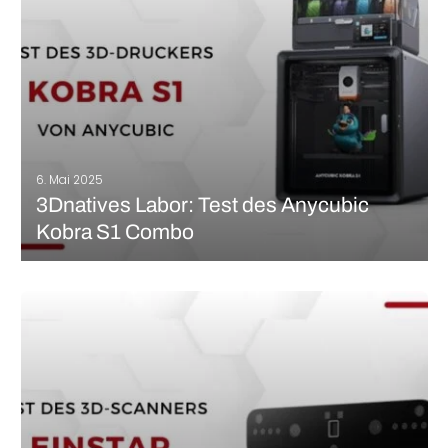
MEHR LESEN
6. Mai 2025
3Dnatives Labor: Test des Anycubic
Kobra S1 Combo
Der Markt für 3D-Drucker für Verbraucher entwickelt sich rasant,
mit immer leistungsfähigeren und erschwinglicheren Geräten.
Zu den kürzlich vorgestellten Neuheiten gehört der Anycubic
Kobra S1 Combo, der sich durch ein geschlossenes Design, eine
CoreXY-Architektur, Kompatibilität mit der ACE Pro Multi-
Material-Station…
MEHR LESEN