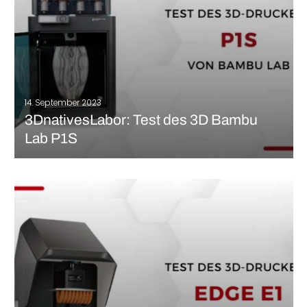
14. September 2023
3DnativesLabor: Test des 3D Bambu
Lab P1S
Im Jahr 2020 betrat Bambu Lab die Welt der additiven Fertigung
durch die Hintertür des Crowdfundings. Dank des
überwältigenden Erfolgs ihrer Kickstarter-Kampagne, bei der sie
über 7 Millionen US-Dollar einsammelten, wurde Bambu Lab zu
dem neuen Player, über den alle…
MEHR LESEN