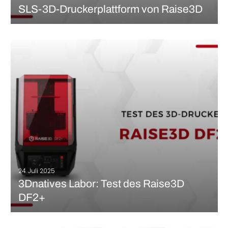
SLS-3D-Druckerplattform von Raise3D
Dieses Jahr feiert Raise3D sein zehnjähriges Bestehen. Bekannt
für seine professionellen FDM-Drucker, insbesondere die Pro3
und E2, sowie seit kurzem für die Harzsysteme DF2 und DF2+,
erweitert die Marke mit der Einführung ihres ersten SLS-Druckers,
dem Raise3D RMS220, ihr Portfolio…
MEHR LESEN
24. Juli 2025
3Dnatives Labor: Test des Raise3D
DF2+
Raise3D war bisher für seine FDM-3D-Drucker bekannt, doch