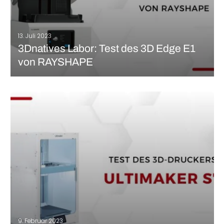
13. Juli 2023
3Dnatives Labor: Test des 3D Edge E1
von RAYSHAPE
RAYSHAPE ist ein chinesischer Hersteller, der sich auf die
Entwicklung und den Verkauf von 3D-Harzdruckern spezialisiert
hat. Der Gründer Bill Liu verfügt über langjährige Erfahrung in
diesem Bereich und hat im Laufe der Jahre mit seinen
Mitarbeitern ein komplettes Sortiment…
MEHR LESEN
9. Februar 2023