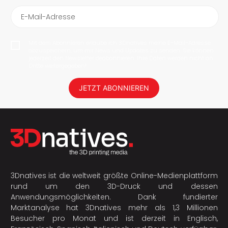
E-Mail-Adresse
Mit dem Abonnieren erlaube ich 3Dnatives meine E-Mail-Adresse
abzuspeichern, um mir News und Updates zu senden. Sie können
jederzeit den Newsletter deabonnieren. Ihre Daten werden nicht an
Dritte weitergegeben!
JETZT ABONNIEREN
3Dnatives ist die weltweit größte Online-Medienplattform
rund um den 3D-Druck und dessen
Anwendungsmöglichkeiten. Dank fundierter
Marktanalyse hat 3Dnatives mehr als 1,3 Millionen
Besucher pro Monat und ist derzeit in Englisch,