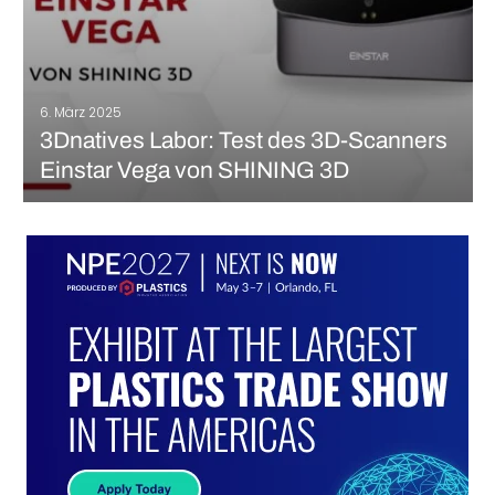
6. März 2025
3Dnatives Labor: Test des 3D-Scanners
Einstar Vega von SHINING 3D
Der Markt für tragbare 3D-Scanner entwickelt sich schnell und
SHINING 3D setzt mit seiner Einstar-Reihe weiterhin auf
Innovationen. SHINING 3D wurde 2004 gegründet und ist ein
führender Anbieter von 3D-Scantechnologien mit anerkannter
Expertise sowohl in der industriellen Messtechnik als auch…
MEHR LESEN