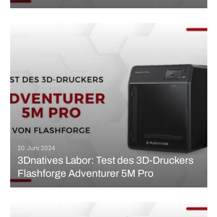
HeyGears, bekannt für seine professionellen 3D-Drucklösungen
für den Dentalbereich, hat vor kurzem mit seinem ersten
Desktop-Harz-3D-Drucker, dem Reflex, einen bemerkenswerten
Einstieg in den Verbrauchermarkt gemacht. Nach dem Erfolg des
UltraCraft Reflex bietet die chinesische Marke nun ein
erschwinglicheres Modell an:…
MEHR LESEN
20. Juni 2024
3Dnatives Labor: Test des 3D-Druckers
Flashforge Adventurer 5M Pro
Flashforge wurde 2011 in Jinhua, China, gegründet und ist ein
etablierter Akteur auf dem Markt für Desktop-FDM/FFF-3D-
Drucker mit Flaggschiffmodellen wie dem Creator, Finder, Guider