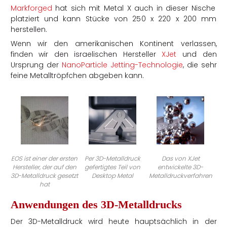
Markforged
hat sich mit Metal X auch in dieser Nische
platziert und kann Stücke von 250 x 220 x 200 mm
herstellen.
Wenn wir den amerikanischen Kontinent verlassen,
finden wir den israelischen Hersteller
XJet
und den
Ursprung der
NanoParticle Jetting-Technologie
, die sehr
feine Metalltröpfchen abgeben kann
.
EOS ist einer der ersten
Per 3D-Metalldruck
Das von XJet
Hersteller, der auf den
gefertigtes Teil von
entwickelte 3D-
3D-Metalldruck gesetzt
Desktop Metal
Metalldruckverfahren
hat
Anwendungen des 3D-Metalldrucks
Der 3D-Metalldruck wird heute hauptsächlich in der