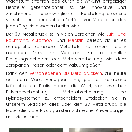
Wachstum erfahren, das durch die Ankunft ehrgeiziger
Hersteller gekennzeichnet ist, die innovative und
zunehmend erschwingliche Herstellungsprozesse
vorschlagen, aber auch ein Portfolio von Materialien, das
jeden Tag ein bisschen breiter wird.
Der 3D-Metalldruck ist in vielen Bereichen wie
Luft- und
Raumfahrt
,
Automobil
und
Medizin
beliebt, da er es
ermöglicht, komplexe Metallteile zu einem relativ
niedrigen Preis im Vergleich zu traditionellen
rtern
Fertigungstechniken der Metallverarbeitung wie dem
Zerspanen, Fräsen oder dem Vakuumgießen.
Dank den
verschiedenen 3D-Metalldruckern
, die heute
auf dem Markt verfügbar sind, gibt es zahlreiche
Möglichkeiten: Profis haben die Wahl, sich zwischen
Pulverbeschichtung, Metallabscheidung und
Hybridsystemen zu entscheiden! Entdecken Sie in
unserem Leitfaden alles über den 3D-Metalldruck, die
Materialien, die Protagonisten, zahlreiche Anwendungen
und vieles mehr.