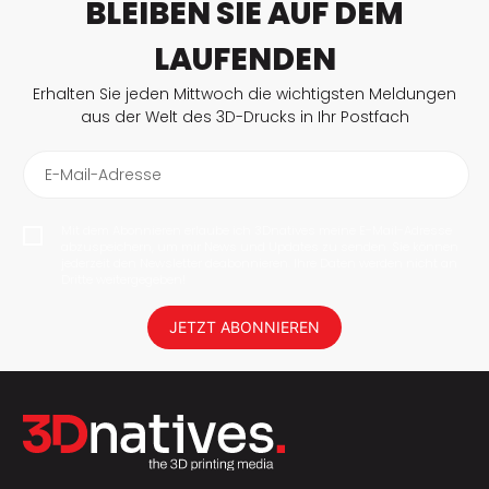
BLEIBEN SIE AUF DEM
LAUFENDEN
Erhalten Sie jeden Mittwoch die wichtigsten Meldungen
aus der Welt des 3D-Drucks in Ihr Postfach
E-Mail-Adresse
Mit dem Abonnieren erlaube ich 3Dnatives meine E-Mail-Adresse
abzuspeichern, um mir News und Updates zu senden. Sie können
jederzeit den Newsletter deabonnieren. Ihre Daten werden nicht an
Dritte weitergegeben!
JETZT ABONNIEREN