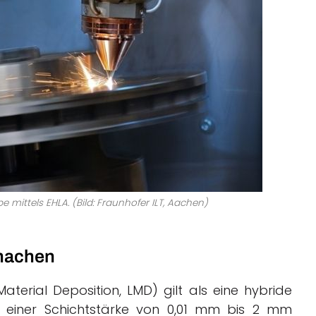
mittels EHLA. (Bild: Fraunhofer ILT, Aachen)
 machen
terial Deposition, LMD) gilt als eine hybride
t einer Schichtstärke von 0,01 mm bis 2 mm