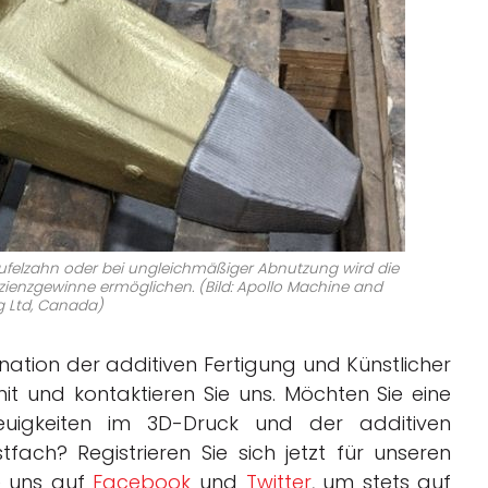
felzahn oder bei ungleichmäßiger Abnutzung wird die
izienzgewinne ermöglichen. (Bild: Apollo Machine and
g Ltd, Canada)
nation der additiven Fertigung und Künstlicher
mit und kontaktieren Sie uns. Möchten Sie eine
uigkeiten im 3D-Druck und der additiven
fach? Registrieren Sie sich jetzt für unseren
e uns auf
Facebook
und
Twitter
, um stets auf