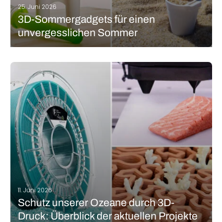
25. Juni 2026
3D-Sommergadgets für einen
unvergesslichen Sommer
Der Sommer ist da und mit ihm die Sonne, die Zeit am Strand,
das Grillen mit Freunden und die Zeit zum Entspannen. Aber das
ist kein Grund, den 3D-Druck zu vergessen! Warum nehmen Sie
dieses Jahr nicht ein paar 3D-gedruckte…
MEHR LESEN
11. Juni 2026
Schutz unserer Ozeane durch 3D-
Druck: Überblick der aktuellen Projekte