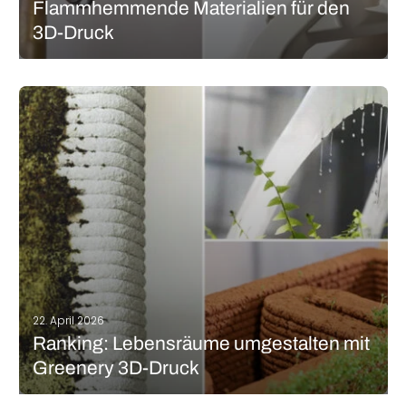
Flammhemmende Materialien für den
3D-Druck
Nach der Definition von Merriam-Webster ist ein Material schwer
entflammbar, wenn es „so hergestellt oder behandelt ist, dass es
nicht brennt“. Oder einfacher ausgedrückt: Im Gegensatz zur
Flammwidrigkeit, bei der etwas unter Brandbedingungen
normal funktionieren kann, verhindern ein flammhemmende
Materialien…
MEHR LESEN
22. April 2026
Ranking: Lebensräume umgestalten mit
Greenery 3D-Druck