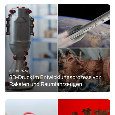
Der 3D-Druck hat in den letzten Jahren zahlreiche Industrien
revolutioniert – von der Architektur über das Produktdesign bis
hin zur Medizintechnik. Eine besonders spannende Entwicklung
ist die Verbindung dieser Technologie mit dem Bereich
„Greenery“, also der Integration von Pflanzen in…
MEHR LESEN
8. April 2026
3D-Druck im Entwicklungsprozess von
Raketen und Raumfahrzeugen
Seit der Mondlandung im Jahr 1969 hat die Menschheit nie
aufgehört, nach den Sternen zu greifen. Was sich jedoch
geändert hat, sind die Mittel, um dorthin zu gelangen. Seit Apollo
11 haben sich die Raketen stark verändert. Innovation ist das…