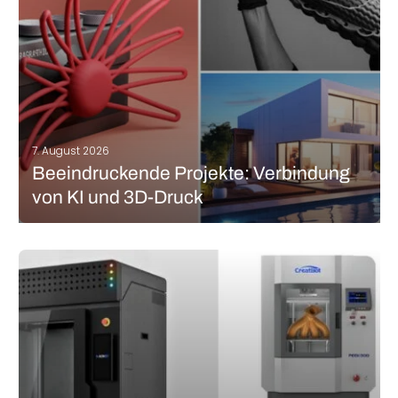
7. August 2026
Beeindruckende Projekte: Verbindung
von KI und 3D-Druck
Wenn es um innovative Technologien geht, stehen Künstliche
Intelligenz und 3D-Druck immer ganz oben auf der Liste. Diese
beiden sogenannten „disruptiven“ Technologien haben das
Potential, die Art und Weise, wie wir in zahlreichen Branchen
produzieren, völlig neu zu gestalten. Aber…
MEHR LESEN