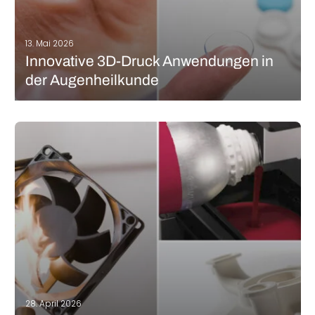
13. Mai 2026
Innovative 3D-Druck Anwendungen in
der Augenheilkunde
Der 3D-Druck gewinnt in der Medizin zunehmend an Bedeutung
und hat auch in der Augenheilkunde mittlerweile eine wichtige
Rolle eingenommen. Ein Beispiel sind 3D-gedruckte Brillen, die
perfekt an die Bedürfnisse und Wünsche der Patienten
angepasst werden können. Mit der additiven…
MEHR LESEN
28. April 2026