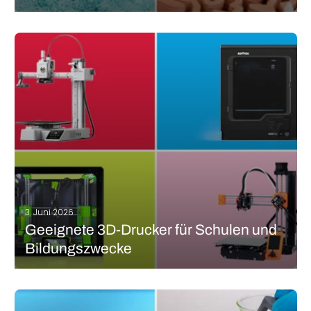
Laut einer vom Europäischen Parlament durchgeführten Studie
landen zwischen 4,8 und 12,7 Millionen Tonnen Plastik in unseren
Ozeanen. Eine sehr alarmierende Statistik, die sowohl unseren
Planeten als auch die dort lebenden Arten bedroht. Laut der Ellen-
Macarthur-Stiftung wird es bis zum…
MEHR LESEN
3. Juni 2026
Geeignete 3D-Drucker für Schulen und
Bildungszwecke
3D-Drucker sind fantastische Werkzeuge für die Bildung und
bieten wertvolle Lernmöglichkeiten für Schüler aller
Klassenstufen, von der Grundschule bis zur Hochschule. Mit