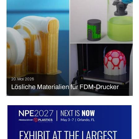
dieser Technologie im Klassenzimmer können die Schüler ihre
Ideen zum Leben erwecken, Designfähigkeiten erlernen,
Innovationen fördern und die…
MEHR LESEN
20. Mai 2026
Lösliche Materialien für FDM-Drucker
Das Entfernen von Stützstrukturen kann ein lästiger Teil der
Nachbearbeitung im 3D-Druck sein. Das muss aber nicht sein.
Wenn Sie einen FDM-3D-Drucker mit zwei Extrudern oder ein
anderes Verfahren haben, das den Druck mehrerer Materialien
ermöglicht, können Sie die Vorteile…
MEHR LESEN