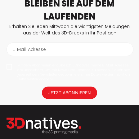
BLEIBEN SIE AUF DEM
LAUFENDEN
Erhalten Sie jeden Mittwoch die wichtigsten Meldungen
aus der Welt des 3D-Drucks in Ihr Postfach
E-Mail-Adresse
Mit dem Abonnieren erlaube ich 3Dnatives meine E-Mail-Adresse
abzuspeichern, um mir News und Updates zu senden. Sie können
jederzeit den Newsletter deabonnieren. Ihre Daten werden nicht an
Dritte weitergegeben!
JETZT ABONNIEREN