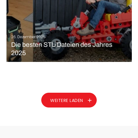
26. Dezember 2025
Die besten STL-Dateien des Jahres
2025
Ein weiteres Jahr, eine neue Welle von STL-Dateien, die sich
wirklich zu drucken lohnen: 2025 haben sich Designer:innen von
den klassischen Schreibtischspielereien und Figuren gelöst und
den Fokus auf Entwürfe gelegt, die echte Alltagsprobleme
lösen. Die diesjährige Liste enthält ein bisschen was von allem:…
MEHR LESEN
WEITERE LADEN