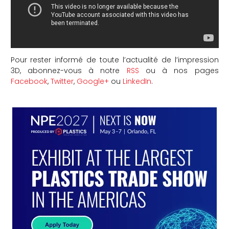
Pour rester informé de toute l’actualité de l’impression
3D, abonnez-vous à notre
RSS
ou à nos pages
Facebook
,
Twitter
,
Google+
ou
LinkedIn
.