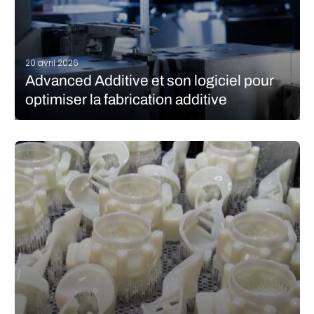
20 avril 2026
Advanced Additive et son logiciel pour
optimiser la fabrication additive
La jeune entreprise Advanced Additive se consacre à
l’optimisation de l’impression 3D par extrusion au niveau
logiciel. L’imprécision lors du dépôt de matière entraîne souvent
une qualité médiocre des pièces et une faible répétabilité. Avec
son logiciel Project Path, Advanced…
LIRE LA SUITE