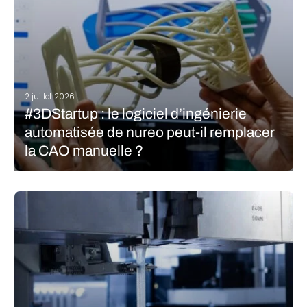
2 juillet 2026
#3DStartup : le logiciel d’ingénierie
automatisée de nureo peut-il remplacer
la CAO manuelle ?
La promesse de la fabrication additive a toujours été la liberté
de conception. Dans les faits, les ingénieurs doivent pourtant
souvent passer par des processus de conception manuels et
complexes pour transformer un concept en pièce fabricable. La
startup zurichoise…
LIRE LA SUITE