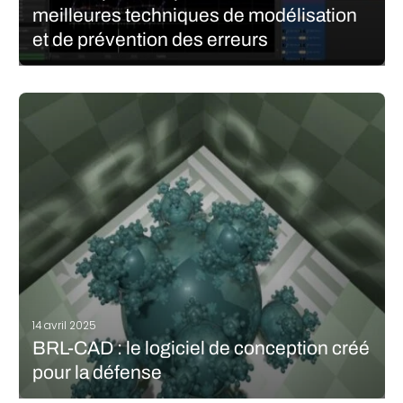
meilleures techniques de modélisation
et de prévention des erreurs
Développé par la société SideFX, Houdini est un logiciel 3D de
pointe spécialisé dans la modélisation, l’animation et les effets
visuels. Réputé pour son approche procédurale unique, il est
largement adopté dans les secteurs du cinéma et du jeu vidéo,…
LIRE LA SUITE
14 avril 2025
BRL-CAD : le logiciel de conception créé
pour la défense