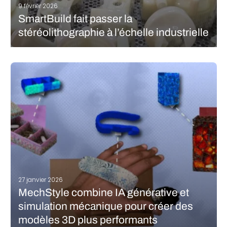
9 février 2026
SmartBuild fait passer la
stéréolithographie à l’échelle industrielle
Si la stéréolithographie est une technologie de fabrication
additive éprouvée et adoptée par de nombreux utilisateurs, elle a
son lot de défis et présente quelques contraintes quand il s’agit
de passer à l’étape supérieure. Les industriels sont souvent
confrontés à…
LIRE LA SUITE
27 janvier 2026
MechStyle combine IA générative et
simulation mécanique pour créer des
modèles 3D plus performants