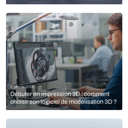
Si vous avez déjà essayé d’imprimer un modèle 3D généré par
IA, vous savez que cette expérience peut présenter certains
obstacles : le modèle 3D peut présenter des « bosses IA »
indésirables (petites imperfections ou protubérances
irrégulières), des détails…
LIRE LA SUITE
5 janvier 2026
Débuter en impression 3D : comment
choisir son logiciel de modélisation 3D ?
Lorsque l’on débute en impression 3D ou que l’on cherche à
repousser ses limites, il est crucial de bien maîtriser son
imprimante 3D, de comprendre comment choisir ses matériaux