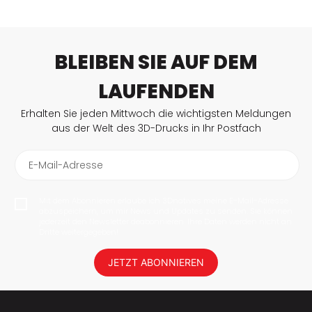
BLEIBEN SIE AUF DEM
LAUFENDEN
Erhalten Sie jeden Mittwoch die wichtigsten Meldungen
aus der Welt des 3D-Drucks in Ihr Postfach
E-Mail-Adresse
Mit dem Abonnieren erlaube ich 3Dnatives meine E-Mail-Adresse
abzuspeichern, um mir News und Updates zu senden. Sie können
jederzeit den Newsletter deabonnieren. Ihre Daten werden nicht an
Dritte weitergegeben!
JETZT ABONNIEREN