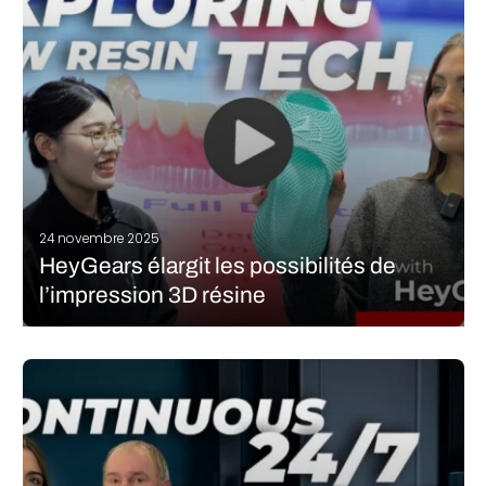
inévitablement beaucoup d’attention. Ces systèmes…
LIRE LA SUITE
24 novembre 2025
HeyGears élargit les possibilités de
l’impression 3D résine
HeyGears est un fabricant de solutions d’impression 3D, réputé
notamment pour ses machines résine qui permettent à des
nombreux utilisateurs d’exprimer leur créativité et de concevoir
de multiples pièces. Au salon Formnext 2025, il a présenté une
série de nouveautés…
LIRE LA SUITE