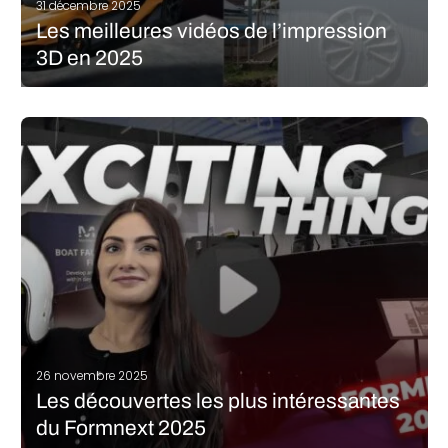
31 décembre 2025
Les meilleures vidéos de l’impression
3D en 2025
L’année touche à sa fin et une fois n’est pas coutume, on vous
propose de revenir sur quelques faits marquants de 2025 mais
cette fois-ci, en vidéo ! C’était encore un excellent cru, avec
des innovations qui ont bouleversé des domaines…
LIRE LA SUITE
26 novembre 2025
Les découvertes les plus intéressantes
du Formnext 2025