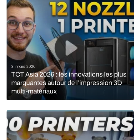
31 mars 2026
TCT Asia 2026 : les innovations les plus
marquantes autour de l’impression 3D
multi-matériaux
Le salon TCT Asia 2026 a clairement montré que la course à
l’impression 3D FDM multi-matériaux se déroule à un rythme
que peu de gens en Occident avaient anticipé. Au cours des
trois jours du salon, nous avons pu découvrir…
LIRE LA SUITE