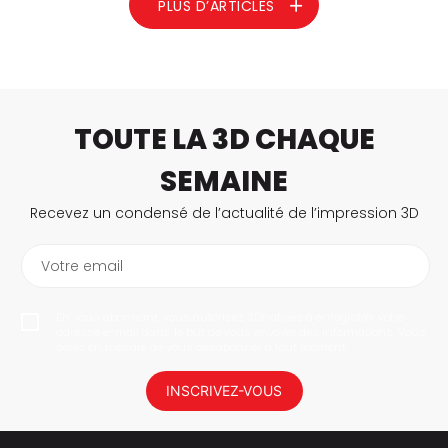
PLUS D’ARTICLES
LIRE LA SUITE
TOUTE LA 3D CHAQUE
SEMAINE
Recevez un condensé de l’actualité de l’impression 3D
Votre email
En vous abonnant, vous autorisez 3Dnatives à enregistrer votre
adresse e-mail dans le but de vous envoyer des informations. Vous
serez en mesure de vous désabonner à tout moment.
INSCRIVEZ-VOUS