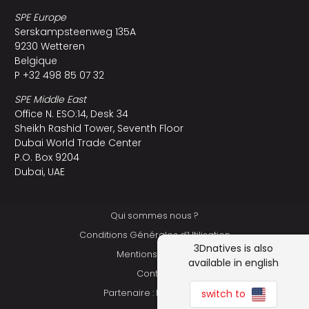
SPE Europe
Serskampsteenweg 135A
9230 Wetteren
Belgique
P +32 498 85 07 32
SPE Middle East
Office N. ESO:14, Desk 34
Sheikh Rashid Tower, Seventh Floor
Dubai World Trade Center
P.O. Box 9204
Dubai, UAE
Qui sommes nous ?
Conditions Générales d’Utilisation
3Dnatives is also
Mentions légales
available in english
Contact
Partenaire : Makershop
switch to