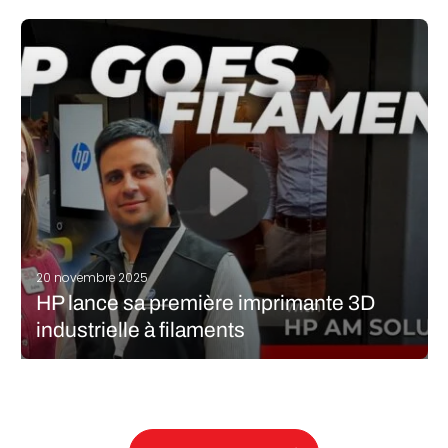
Cette année, à Formnext, Kexcelled fait sensation avec l’une des
innovations les plus remarquables en matière de matériaux :
des filaments PLA Eco-Aesthetic contenant du véritable café, du
thé et du bambou. Connue pour sa large gamme de filaments
et…
LIRE LA SUITE
20 novembre 2025
HP lance sa première imprimante 3D
industrielle à filaments
Quand on parle de HP, on pense tout de suite à sa technologie
Multi Jet Fusion à base de poudre, permettant de concevoir des
pièces en série dans divers secteurs. Cette année, au Formnext, le
fabricant a créé la surprise…