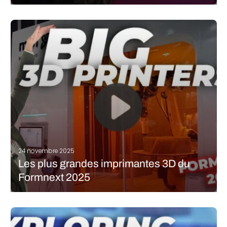
Chaque année, Formnext permet de prendre le pouls du marché,
et 2025 n’a pas fait exception. En parcourant les allées, certaines
applications ont véritablement retenu notre attention. Elles
étaient intelligentes, ambitieuses et, dans certains cas, quelque
peu inattendues, ce qui…
LIRE LA SUITE
24 novembre 2025
Les plus grandes imprimantes 3D du
Formnext 2025
Cette année encore, les allées du salon Formnext présentaient de
nombreuses machines fascinantes et d’objets imprimés en 3D
attirant le regard. Mais parmi les multiples innovations
présentées, ce sont les imprimantes 3D XXL qui suscitent