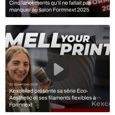
Cinq lancements qu’il ne fallait pas
manquer au salon Formnext 2025
Formnext offre toujours un bon aperçu de l’orientation prise par
le secteur de la fabrication additive, et cette année a été marquée
par un mélange équilibré de nouveaux lancements axés sur le
matériel, les logiciels et les flux de travail.…
LIRE LA SUITE
20 novembre 2025
Kexcelled présente sa série Eco-
Aesthetic et ses filaments flexibles à
Formnext