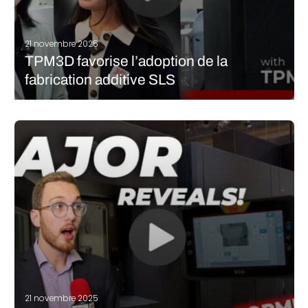
21 novembre 2025
TPM3D favorise l’adoption de la
fabrication additive SLS
Le frittage sélectif par laser a longtemps été un procédé réservé
aux industriels ayant une capacité d’investissement importante.
Depuis quelques années, le SLS tend à se démocratiser grâce à
des machines plus accessibles en termes d’utilisation mais
surtout de coûts.…
LIRE LA SUITE
21 novembre 2025