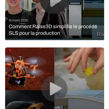
19 mars 2026
Comment Raise3D simplifie le procédé
SLS pour la production
Lors du salon TCT Asia 2026, nous avons eu l’opportunité de
rencontrer Raise3D, l’un des fabricants historiques du marché
de l’impression 3D. Alors qu’il a séduit de nombreux utilisateurs
avec ses solutions FDM, il s’est lancé dans la résine et…
LIRE LA SUITE