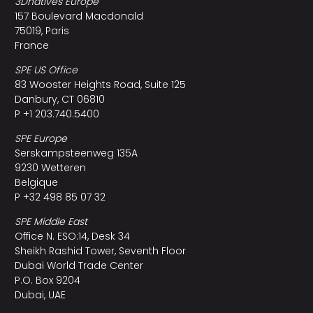
3Dnatives Europe
157 Boulevard Macdonald
75019, Paris
France
SPE US Office
83 Wooster Heights Road, Suite 125
Danbury, CT 06810
P +1 203.740.5400
SPE Europe
Serskampsteenweg 135A
9230 Wetteren
Belgique
P +32 498 85 07 32
SPE Middle East
Office N. ESO:14, Desk 34
Sheikh Rashid Tower, Seventh Floor
Dubai World Trade Center
P.O. Box 9204
Dubai, UAE