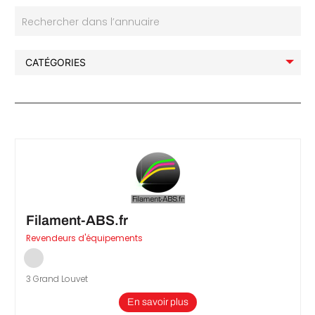
Rechercher dans l’annuaire
che
Filament-ABS.fr
Revendeurs d'équipements
3 Grand Louvet
En savoir plus