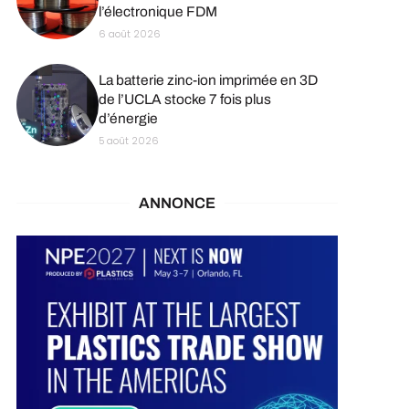
l’électronique FDM
6 août 2026
La batterie zinc-ion imprimée en 3D
de l’UCLA stocke 7 fois plus
d’énergie
5 août 2026
ANNONCE