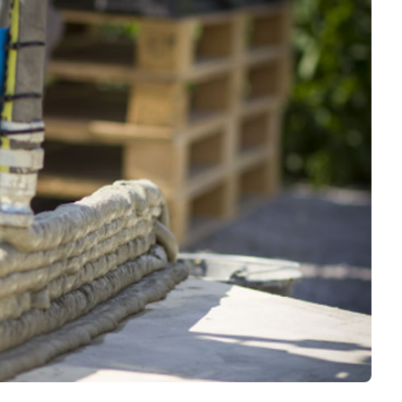
Logiciels 3D
Matériaux
Scanners 3D
Vidéos