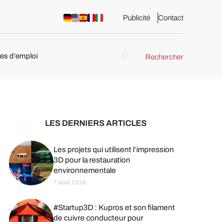
Publicité
Contact
res d’emploi
Rechercher
 : les
pression 3D
LES DERNIERS ARTICLES
Les projets qui utilisent l’impression
3D pour la restauration
environnementale
7 août 2026
#Startup3D : Kupros et son filament
de cuivre conducteur pour