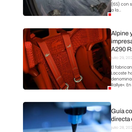
(ISS) con 
a la…
Alpine 
impresa
A290 R
julio 29, 20
El fabrica
Lacoste ha
denominad
Rallye». En
Guía co
directa 
julio 28, 20