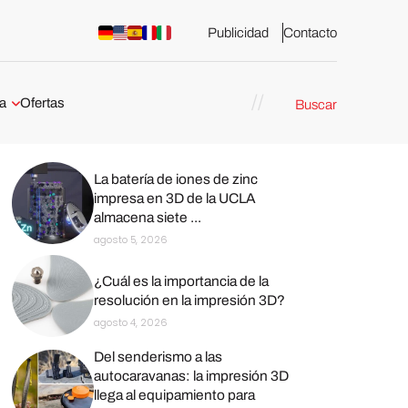
Publicidad
Contacto
a
Ofertas
Buscar
esión 3D
rs de impresión 3D
ña:
La batería de iones de zinc
bricación
impresa en 3D de la UCLA
almacena siete ...
agosto 5, 2026
arcelona
¿Cuál es la importancia de la
stribuidores y
resolución en la impresión 3D?
sión 3D en
agosto 4, 2026
Del senderismo a las
México
autocaravanas: la impresión 3D
llega al equipamiento para