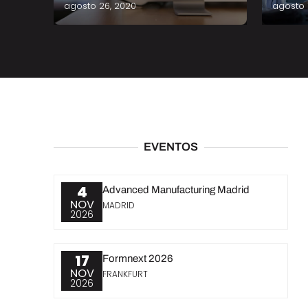
agosto 26, 2020
agosto 
EVENTOS
4
Advanced Manufacturing Madrid
NOV
MADRID
2026
17
Formnext 2026
NOV
FRANKFURT
2026