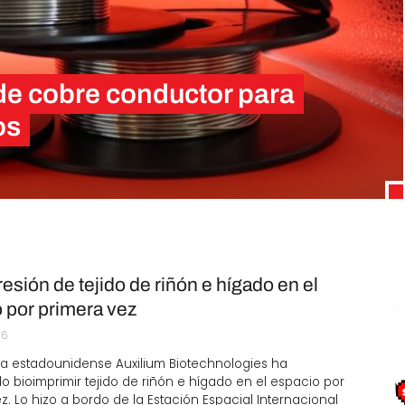
Negocios
Rankings 3D
 de cobre conductor para
Softwares 3D
os
Vídeos
 que nunca se conseguiría: «El…
esión de tejido de riñón e hígado en el
 por primera vez
26
a estadounidense Auxilium Biotechnologies ha
 bioimprimir tejido de riñón e hígado en el espacio por
z. Lo hizo a bordo de la Estación Espacial Internacional