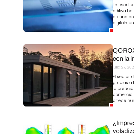
La escritu
aditiva ba
de una boq
digitalmen
QOROX r
con la 
julio 27, 20
El sector
gracias a 
la creació
comerciale
ofrece nu
¿Impres
voladiz