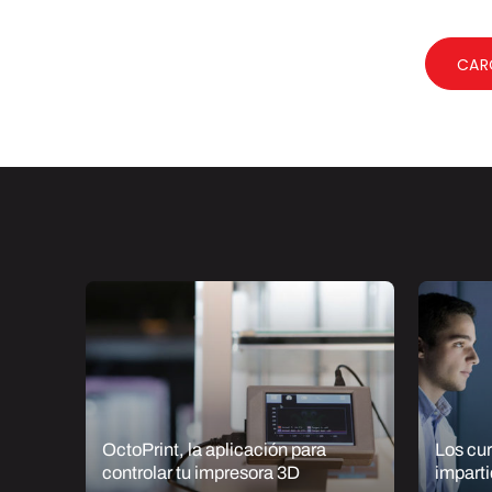
CAR
vos
OctoPrint, la aplicación para
Los cu
D
controlar tu impresora 3D
impart