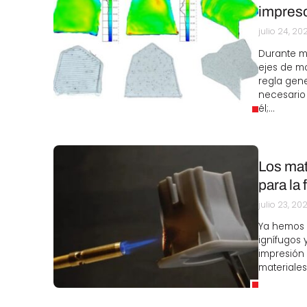
impreso
julio 24, 20
Durante m
ejes de m
regla gene
necesario 
él;…
Los mat
para la 
julio 23, 20
Ya hemos h
ignífugos 
impresión 
materiales