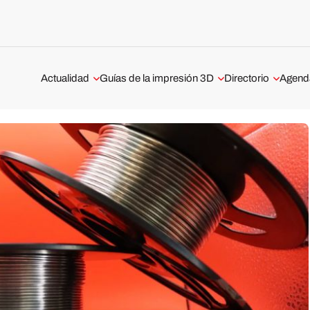
Actualidad
Guías de la impresión 3D
Directorio
Agend
Aeroespacial y Defensa
Tecnologías de impresión 3D
Servicios de impr
Webina
ofrecidos en Espa
Automoción y Transporte
Guía sobre la impresión 3D de
especialistas en fa
metal
aditiva
Médico y Dental
Guía completa: Los softwares de
Impresión 3D en B
Entrevistas
impresión 3D
¿Cuáles son los di
Escáneres 3D
Tests de impresoras 3D
servicios de impre
Madrid?
Impresoras 3D
Impresión 3D en 
Materiales 3D