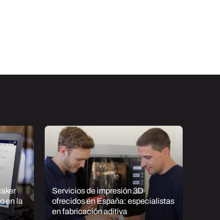
Maker
Servicios de impresión 3D
Thing
o en la
ofrecidos en España: especialistas
archi
en fabricación aditiva
3D