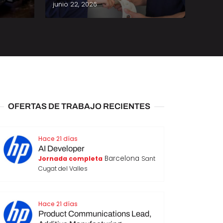
junio 22, 2026
agost
OFERTAS DE TRABAJO RECIENTES
Hace 21 días
AI Developer
Barcelona
Jornada completa
Sant
Cugat del Valles
Hace 21 días
Product Communications Lead,