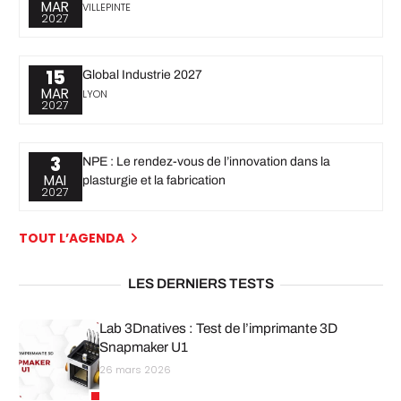
MAR
VILLEPINTE
2027
15
Global Industrie 2027
MAR
LYON
2027
3
NPE : Le rendez-vous de l’innovation dans la
MAI
plasturgie et la fabrication
2027
TOUT L’AGENDA
LES DERNIERS TESTS
Lab 3Dnatives : Test de l’imprimante 3D
Snapmaker U1
26 mars 2026