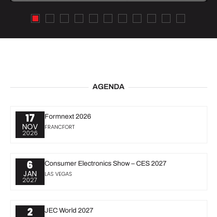
AGENDA
17
Formnext 2026
NOV
FRANCFORT
2026
6
Consumer Electronics Show – CES 2027
JAN
LAS VEGAS
2027
2
JEC World 2027