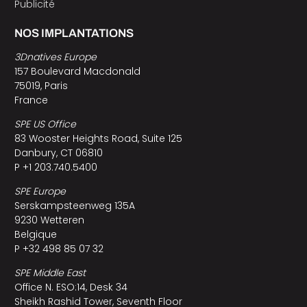
Publicité
NOS IMPLANTATIONS
3Dnatives Europe
157 Boulevard Macdonald
75019, Paris
France
SPE US Office
83 Wooster Heights Road, Suite 125
Danbury, CT 06810
P +1 203.740.5400
SPE Europe
Serskampsteenweg 135A
9230 Wetteren
Belgique
P +32 498 85 07 32
SPE Middle East
Office N. ESO:14, Desk 34
Sheikh Rashid Tower, Seventh Floor