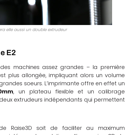
ra elle aussi un double extrudeur
me E2
à des machines assez grandes – la première
st plus allongée, impliquant alors un volume
randes soeurs. L’imprimante offre en effet un
40mm
, un plateau flexible et un calibrage
deux extrudeurs indépendants qui permettent
al de Raise3D soit de faciliter au maximum