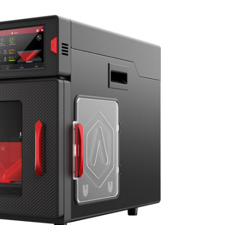
Logiciels 3D
Matériaux
Scanners 3D
Vidéos