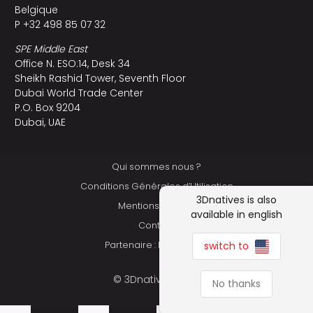
Belgique
P +32 498 85 07 32
SPE Middle East
Office N. ESO:14, Desk 34
Sheikh Rashid Tower, Seventh Floor
Dubai World Trade Center
P.O. Box 9204
Dubai, UAE
Qui sommes nous ?
Conditions Générales d’Utilisation
3Dnatives is also
Mentions légales
available in english
Contact
switch to
Partenaire : Makershop
© 3Dnatives 2026
No thanks