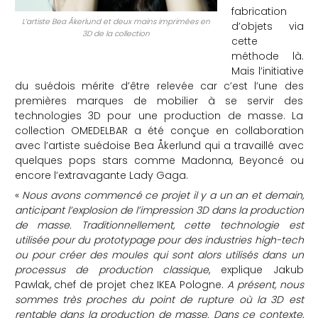
fabrication
che
L’artiste Bea Åkerlund et deux mains imprimées en
d’objets via
3D de la collection
cette
méthode là.
Mais l’initiative
du suédois mérite d’être relevée car c’est l’une des
premières marques de mobilier à se servir des
technologies 3D pour une production de masse. La
collection OMEDELBAR a été conçue en collaboration
avec l’artiste suédoise Bea Åkerlund qui a travaillé avec
quelques pops stars comme Madonna, Beyoncé ou
encore l’extravagante Lady Gaga.
«
Nous avons commencé ce projet il y a un an et demain,
anticipant l’explosion de l’impression 3D dans la production
de masse. Traditionnellement, cette technologie est
utilisée pour du prototypage pour des industries high-tech
ou pour créer des moules qui sont alors utilisés dans un
processus de production classique
, explique Jakub
Pawlak, chef de projet chez IKEA Pologne.
A présent, nous
sommes très proches du point de rupture où la 3D est
rentable dans la production de masse. Dans ce contexte,