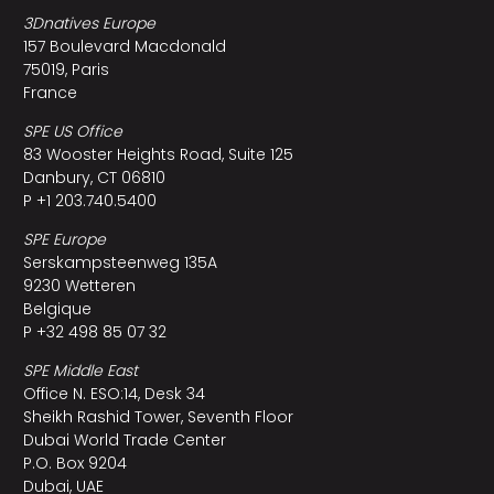
3Dnatives Europe
157 Boulevard Macdonald
75019, Paris
France
SPE US Office
83 Wooster Heights Road, Suite 125
Danbury, CT 06810
P +1 203.740.5400
SPE Europe
Serskampsteenweg 135A
9230 Wetteren
Belgique
P +32 498 85 07 32
SPE Middle East
Office N. ESO:14, Desk 34
Sheikh Rashid Tower, Seventh Floor
Dubai World Trade Center
P.O. Box 9204
Dubai, UAE