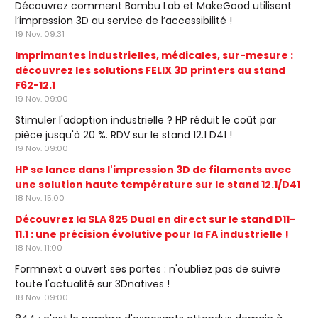
Découvrez comment Bambu Lab et MakeGood utilisent
l’impression 3D au service de l’accessibilité !
19 Nov. 09:31
Imprimantes industrielles, médicales, sur-mesure :
découvrez les solutions FELIX 3D printers au stand
F62-12.1
19 Nov. 09:00
Stimuler l'adoption industrielle ? HP réduit le coût par
pièce jusqu'à 20 %. RDV sur le stand 12.1 D41 !
19 Nov. 09:00
HP se lance dans l'impression 3D de filaments avec
une solution haute température sur le stand 12.1/D41
18 Nov. 15:00
Découvrez la SLA 825 Dual en direct sur le stand D11-
11.1 : une précision évolutive pour la FA industrielle !
18 Nov. 11:00
Formnext a ouvert ses portes : n'oubliez pas de suivre
toute l'actualité sur 3Dnatives !
18 Nov. 09:00