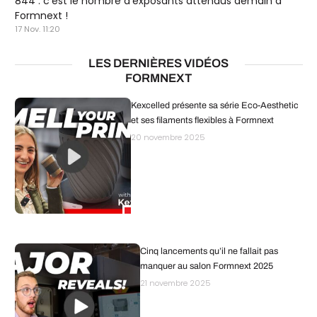
844 : c'est le nombre d'exposants attendus demain à
Formnext !
17 Nov. 11:20
LES DERNIÈRES VIDÉOS
FORMNEXT
Kexcelled présente sa série Eco-Aesthetic
et ses filaments flexibles à Formnext
20 novembre 2025
Cinq lancements qu’il ne fallait pas
manquer au salon Formnext 2025
21 novembre 2025