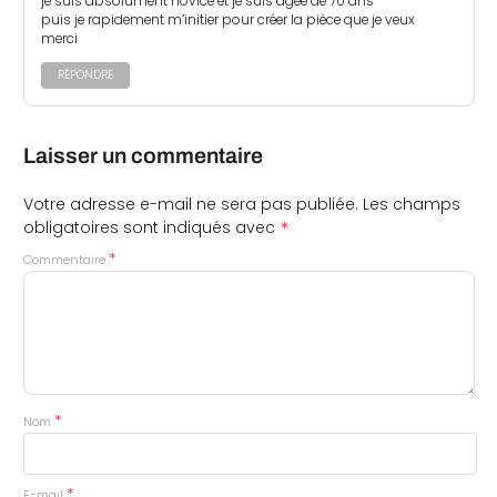
je suis absolument novice et je suis âgée de 70 ans
puis je rapidement m’initier pour créer la pièce que je veux
merci
RÉPONDRE
Laisser un commentaire
Votre adresse e-mail ne sera pas publiée.
Les champs
*
obligatoires sont indiqués avec
*
Commentaire
*
Nom
*
E-mail