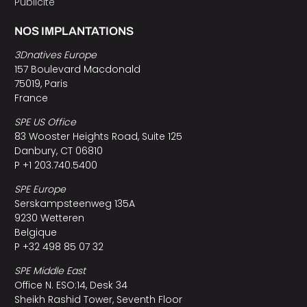
Publicité
NOS IMPLANTATIONS
3Dnatives Europe
157 Boulevard Macdonald
75019, Paris
France
SPE US Office
83 Wooster Heights Road, Suite 125
Danbury, CT 06810
P +1 203.740.5400
SPE Europe
Serskampsteenweg 135A
9230 Wetteren
Belgique
P +32 498 85 07 32
SPE Middle East
Office N. ESO:14, Desk 34
Sheikh Rashid Tower, Seventh Floor