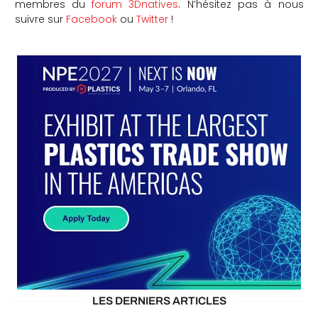
membres du
forum 3Dnatives
. N’hésitez pas à nous
suivre sur
Facebook
ou
Twitter
!
LES DERNIERS ARTICLES