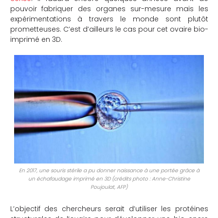
pouvoir fabriquer des organes sur-mesure mais les
che
expérimentations à travers le monde sont plutôt
prometteuses. C’est d’ailleurs le cas pour cet ovaire bio-
imprimé en 3D.
En 2017, une souris stérile a pu donner naissance à une portée grâce à
un échafaudage imprimé en 3D (crédits photo : Anne-Christine
Poujoulat, AFP)
L’objectif des chercheurs serait d’utiliser les protéines