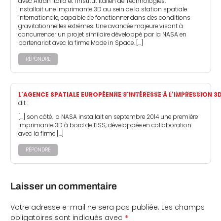
avec Altran Italia et l’Institut Italien de Technologies,
installait une imprimante 3D au sein de la station spatiale
internationale, capable de fonctionner dans des conditions
gravitationnelles extrêmes. Une avancée majeure visant à
concurrencer un projet similaire développé par la NASA en
partenariat avec la firme Made in Space. […]
RÉPONDRE
18 janvier 2016 à 12 h 50 min
L'AGENCE SPATIALE EUROPÉENNE S'INTÉRESSE À L'IMPRESSION 3
dit :
[…] son côté, la NASA installait en septembre 2014 une première
imprimante 3D à bord de l’ISS, développée en collaboration
avec la firme […]
RÉPONDRE
Laisser un commentaire
Votre adresse e-mail ne sera pas publiée.
Les champs
*
obligatoires sont indiqués avec