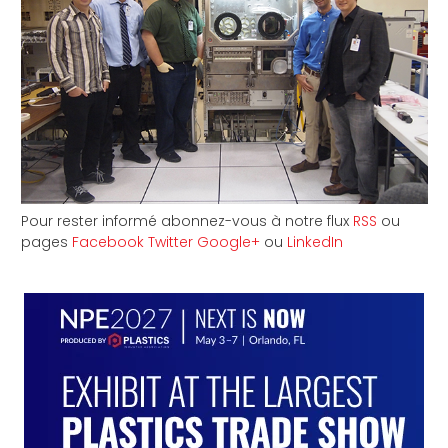
Pour rester informé abonnez-vous à notre flux
RSS
ou
pages
Facebook
Twitter
Google+
ou
LinkedIn