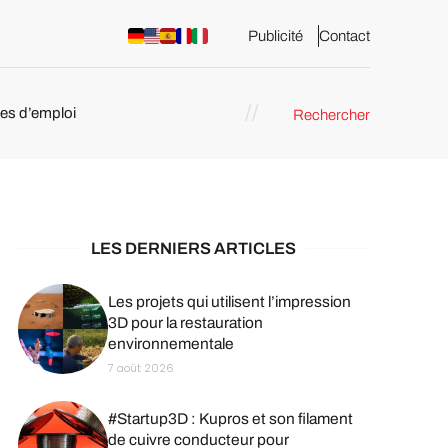
Publicité
Contact
res d’emploi
Rechercher
 : les
pression 3D
LES DERNIERS ARTICLES
Les projets qui utilisent l’impression
3D pour la restauration
environnementale
7 août 2026
#Startup3D : Kupros et son filament
de cuivre conducteur pour