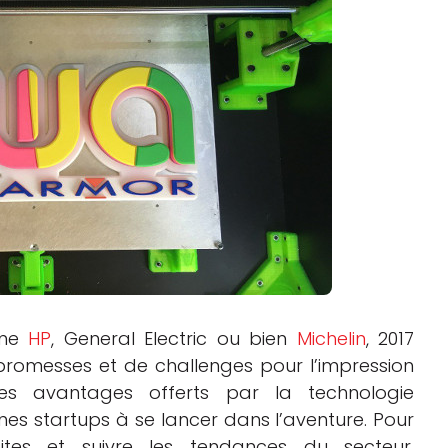
Logiciels 3D
Matériaux
Scanners 3D
Vidéos
mme
HP
, General Electric ou bien
Michelin
, 2017
omesses et de challenges pour l’impression
s avantages offerts par la technologie
s startups à se lancer dans l’aventure. Pour
ites et suivre les tendances du secteur,