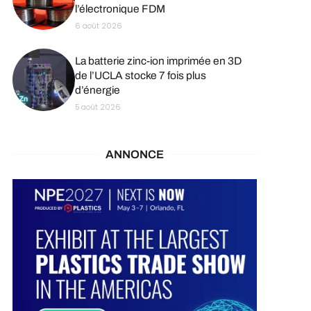
l’électronique FDM
6 août 2026
La batterie zinc-ion imprimée en 3D
de l’UCLA stocke 7 fois plus
d’énergie
5 août 2026
ANNONCE