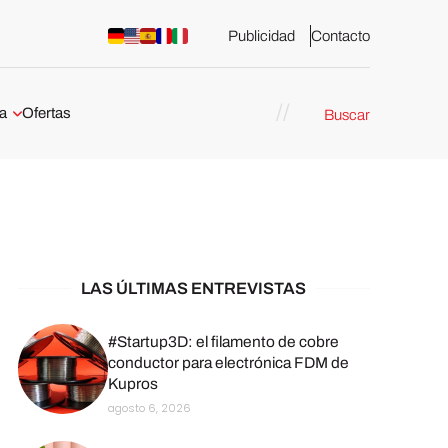
Publicidad
Contacto
a
Ofertas
Buscar
esión 3D
rs de impresión 3D
ña:
bricación
arcelona
LAS ÚLTIMAS ENTREVISTAS
stribuidores y
sión 3D en
#Startup3D: el filamento de cobre
conductor para electrónica FDM de
Kupros
México
agosto 6, 2026