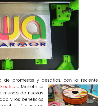
Negocios
Rankings 3D
Softwares 3D
Vídeos
o de promesas y desafíos, con la reciente
Electric
o Michelin se
te mundo de nuevas
ado y los beneficios
 muchos jóvenes en