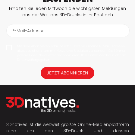
Erhalten Sie jeden Mittwoch die wichtigsten Meldungen
aus der Welt des 3D-Drucks in Ihr Postfach
E-Mail-Adresse
Mit dem Abonnieren erlaube ich 3Dnatives meine E-Mail-Adresse
abzuspeichern, um mir News und Updates zu senden. Sie können
jederzeit den Newsletter deabonnieren. Ihre Daten werden nicht an
Dritte weitergegeben!
JETZT ABONNIEREN
3Dnatives ist die weltweit größte Online-Medienplattform
rund um den 3D-Druck und dessen