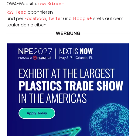
OWA-Website:
owa3d.com
RSS-Feed
abonnieren
und per
Facebook
,
Twitter
und
Google+
stets auf dem
Laufenden bleiben!
WERBUNG