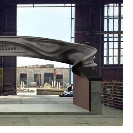
Logiciels 3D
Matériaux
Scanners 3D
Vidéos