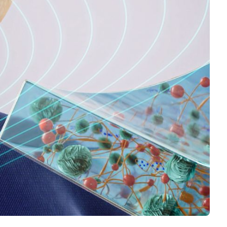
Logiciels 3D
Matériaux
Scanners 3D
Vidéos