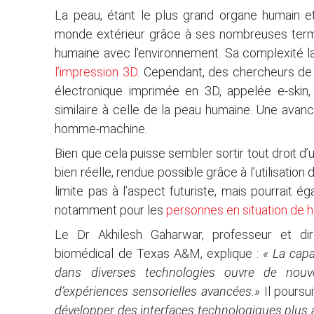
La peau, étant le plus grand organe humain e
che
monde extérieur grâce à ses nombreuses termin
humaine avec l’environnement. Sa complexité la 
l’impression 3D
. Cependant, des chercheurs de 
électronique imprimée en 3D, appelée e-skin, c
similaire à celle de la peau humaine. Une avancé
homme-machine.
Bien que cela puisse sembler sortir tout droit d’
bien réelle, rendue possible grâce à l’utilisatio
limite pas à l’aspect futuriste, mais pourrait 
notamment pour les
personnes en situation de 
Le Dr Akhilesh Gaharwar, professeur et di
biomédical de Texas A&M, explique :
« La capa
dans diverses technologies ouvre de nouve
d’expériences sensorielles avancées.»
Il poursui
développer des interfaces technologiques plus a