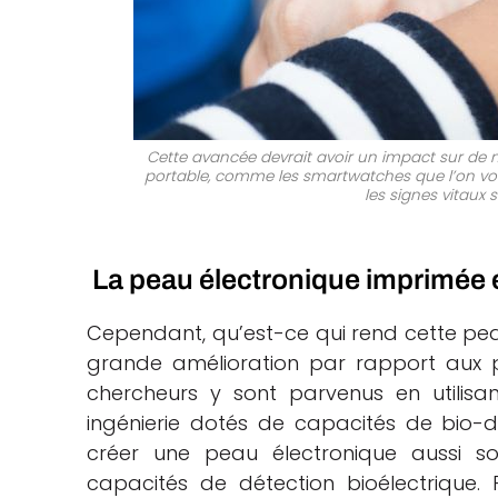
Cette avancée devrait avoir un impact sur de 
portable, comme les smartwatches que l’on voit
les signes vitaux 
La peau électronique imprimée 
Cependant, qu’est-ce qui rend cette peau 
grande amélioration par rapport aux pr
chercheurs y sont parvenus en utilisa
ingénierie dotés de capacités de bio-d
créer une peau électronique aussi s
capacités de détection bioélectrique. 