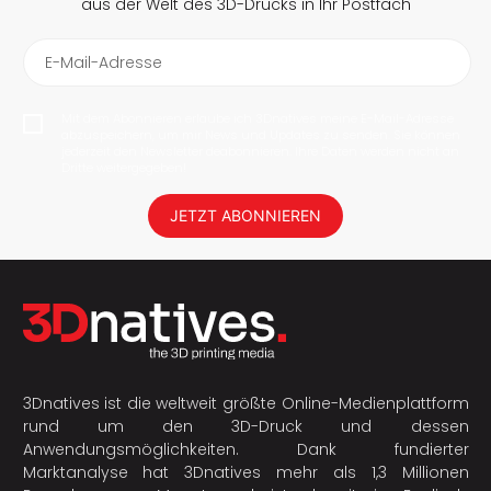
aus der Welt des 3D-Drucks in Ihr Postfach
E-Mail-Adresse
Mit dem Abonnieren erlaube ich 3Dnatives meine E-Mail-Adresse
abzuspeichern, um mir News und Updates zu senden. Sie können
jederzeit den Newsletter deabonnieren. Ihre Daten werden nicht an
Dritte weitergegeben!
JETZT ABONNIEREN
3Dnatives ist die weltweit größte Online-Medienplattform
rund um den 3D-Druck und dessen
Anwendungsmöglichkeiten. Dank fundierter
Marktanalyse hat 3Dnatives mehr als 1,3 Millionen