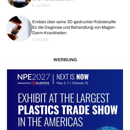
6. Juli 2026
Endiatx über seine 3D-gedruckte Roboterpille
für die Diagnose und Behandlung von Magen-
Darm-Krankheiten
1. Juli 2026
WERBUNG