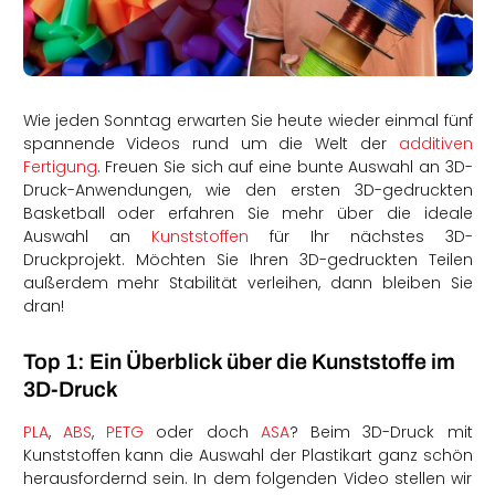
rtern
Wie jeden Sonntag erwarten Sie heute wieder einmal fünf
spannende Videos rund um die Welt der
additiven
Fertigung
. Freuen Sie sich auf eine bunte Auswahl an 3D-
Druck-Anwendungen, wie den ersten 3D-gedruckten
Basketball oder erfahren Sie mehr über die ideale
Auswahl an
Kunststoffen
für Ihr nächstes 3D-
Druckprojekt. Möchten Sie Ihren 3D-gedruckten Teilen
außerdem mehr Stabilität verleihen, dann bleiben Sie
dran!
Top 1: Ein Überblick über die Kunststoffe im
3D-Druck
PLA
,
ABS
,
PETG
oder doch
ASA
? Beim 3D-Druck mit
Kunststoffen kann die Auswahl der Plastikart ganz schön
herausfordernd sein. In dem folgenden Video stellen wir