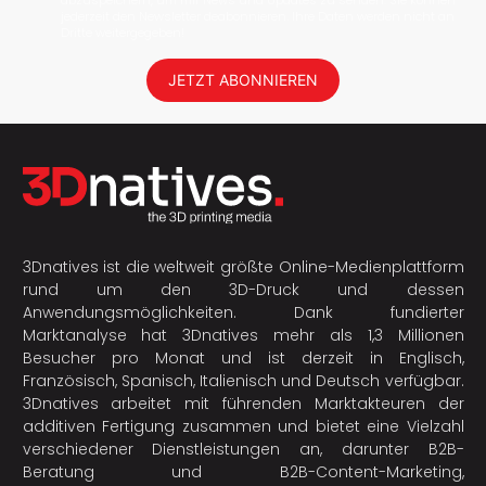
abzuspeichern, um mir News und Updates zu senden. Sie können
jederzeit den Newsletter deabonnieren. Ihre Daten werden nicht an
Dritte weitergegeben!
JETZT ABONNIEREN
3Dnatives ist die weltweit größte Online-Medienplattform
rund um den 3D-Druck und dessen
Anwendungsmöglichkeiten. Dank fundierter
Marktanalyse hat 3Dnatives mehr als 1,3 Millionen
Besucher pro Monat und ist derzeit in Englisch,
Französisch, Spanisch, Italienisch und Deutsch verfügbar.
3Dnatives arbeitet mit führenden Marktakteuren der
additiven Fertigung
zusammen und bietet eine Vielzahl
verschiedener Dienstleistungen an, darunter B2B-
Beratung und B2B-Content-Marketing,