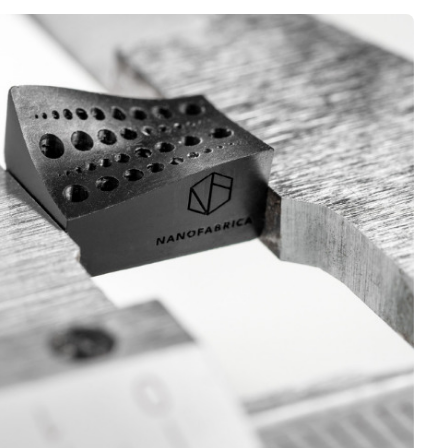
Logiciels 3D
Matériaux
Scanners 3D
Vidéos