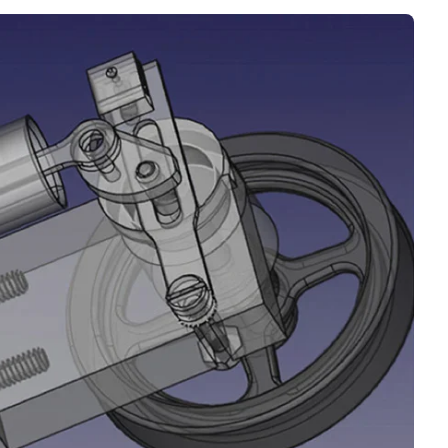
Negocios
Rankings 3D
Softwares 3D
Vídeos