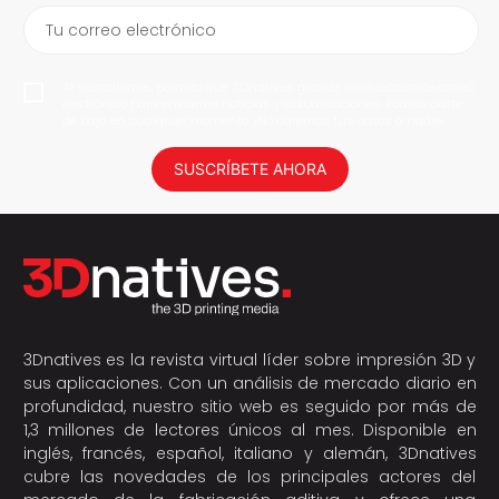
Tu correo electrónico
Al suscribirme, permito que 3Dnatives guarde mi dirección de correo
electrónico para enviarme noticias y actualizaciones. Podrás darte
de baja en cualquier momento. ¡No daremos tus datos a nadie!
SUSCRÍBETE AHORA
3Dnatives es la revista virtual líder sobre impresión 3D y
sus aplicaciones. Con un análisis de mercado diario en
profundidad, nuestro sitio web es seguido por más de
1,3 millones de lectores únicos al mes. Disponible en
inglés, francés, español, italiano y alemán, 3Dnatives
cubre las novedades de los principales actores del