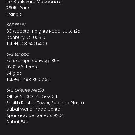
157 Boulevard Macdonald
75019, París
Francia
SPE EE.UU.
83 Wooster Heights Road, Suite 125
Danbury, CT 06810
Tel: +1 203.740.5400
SPE Europa
Serskampsteenweg 135A
9230 Wetteren
Bélgica
Tel: +32 498 85 07 32
SPE Oriente Medio
Office N. ESO: 14, Desk 34
Sheikh Rashid Tower, Séptima Planta
Dubai World Trade Center
Apartado de correos 9204
Dubai, EAU