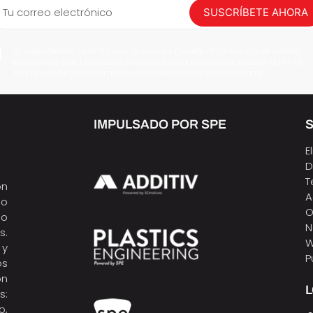
Tu correo electrónico
SUSCRÍBETE AHORA
Al suscribirme, permito que 3Dnatives guarde mi dirección de correo
electrónico para enviarme noticias y actualizaciones. Podrás darte de
baja en cualquier momento. ¡No daremos tus datos a nadie!
IMPULSADO POR SPE
S
E
D
T
ón
A
do
O
do
N
s.
W
 y
P
os
ón
s:
o,