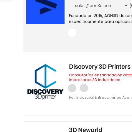
sales@aon3d.com
+1 (
Fundada en 2015, AON3D desarro
específicamente para aplicaci
Discovery 3D Printers
Consultorías en fabricación adit
impresoras 3D industriales
Pol. Industrial Entrecaminos Av
3D Neworld