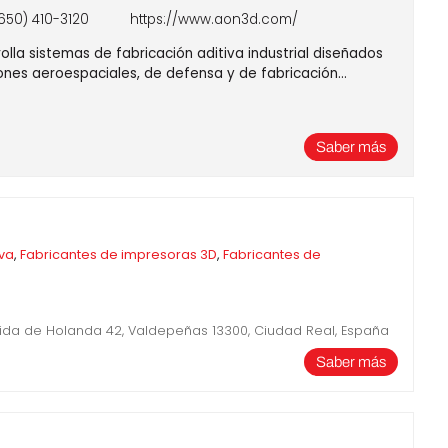
Negocios
650) 410-3120
https://www.aon3d.com/
lla sistemas de fabricación aditiva industrial diseñados
Rankings 3D
ones aeroespaciales, de defensa y de fabricación…
Softwares 3D
Vídeos
Saber más
iva
,
Fabricantes de impresoras 3D
,
Fabricantes de
enida de Holanda 42, Valdepeñas 13300, Ciudad Real, España
Saber más