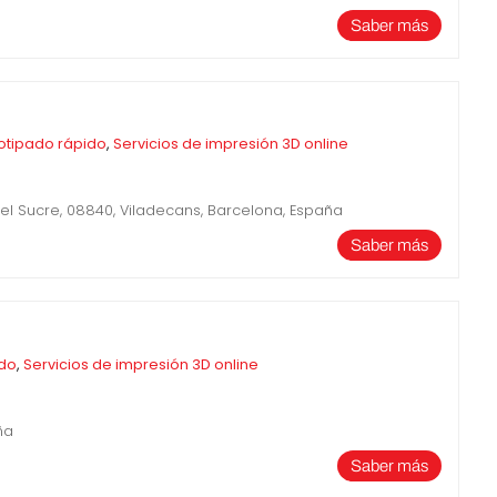
Saber más
otipado rápido
,
Servicios de impresión 3D online
 del Sucre, 08840, Viladecans, Barcelona, España
Saber más
ido
,
Servicios de impresión 3D online
ña
Saber más