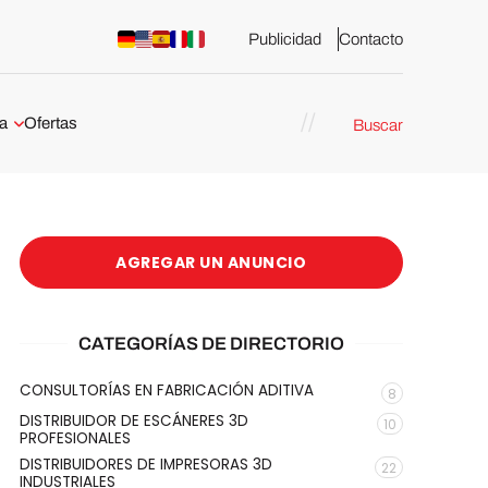
Publicidad
Contacto
a
Ofertas
Buscar
esión 3D
rs de impresión 3D
ña:
bricación
AGREGAR UN ANUNCIO
arcelona
stribuidores y
CATEGORÍAS DE DIRECTORIO
sión 3D en
CONSULTORÍAS EN FABRICACIÓN ADITIVA
8
DISTRIBUIDOR DE ESCÁNERES 3D
10
México
PROFESIONALES
DISTRIBUIDORES DE IMPRESORAS 3D
22
INDUSTRIALES