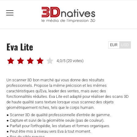
menu
Eva Lite
EUR
USD
4,0/5
(20 votes)
Un scanner 3D bon marché qui vous donne des résultats
professionnels. Propose la même précision et les mêmes
caractéristiques qu’Eva, leader des ventes, mais avec des
fonctionnalités réduites. Eva Lite est adapté pour réaliser des scans 3D
de haute qualité sans texture lorsque vous scannez des objets
géométriquement riches, tels que le corps humain.
● Scanner 3D de qualité professionnelle d’entrée de gamme.
● Capture et suivi de la géométrie seule (pas de couleur).
● Parfait pour l’orthopédie, les statues et formes organiques.
che
● Peut être mis à niveau vers Eva à tout moment.
● Pas de cible requise.