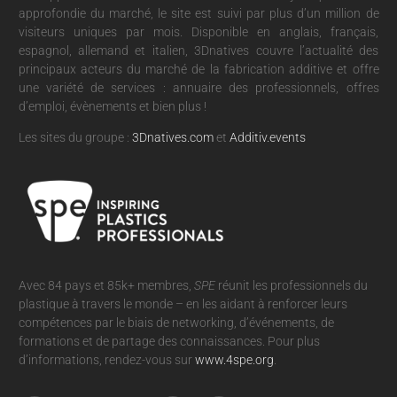
approfondie du marché, le site est suivi par plus d’un million de
visiteurs uniques par mois. Disponible en anglais, français,
espagnol, allemand et italien, 3Dnatives couvre l’actualité des
principaux acteurs du marché de la fabrication additive et offre
une variété de services : annuaire des professionnels, offres
d’emploi, évènements et bien plus !
Les sites du groupe :
3Dnatives.com
et
Additiv.events
Avec 84 pays et 85k+ membres,
SPE
réunit les professionnels du
plastique à travers le monde – en les aidant à renforcer leurs
compétences par le biais de networking, d’événements, de
formations et de partage des connaissances. Pour plus
d’informations, rendez-vous sur
www.4spe.org
.