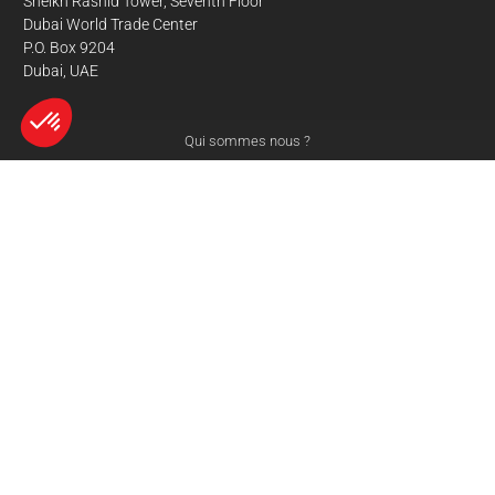
Sheikh Rashid Tower, Seventh Floor
Dubai World Trade Center
P.O. Box 9204
Dubai, UAE
Qui sommes nous ?
Conditions Générales d’Utilisation
Axeptio consent
Plateforme de Gestion du Consentement : Personnalisez vos Options
Mentions légales
Notre plateforme vous permet d'adapter et de gérer vos paramètres de 
Contact
Partenaire : Makershop
© 3Dnatives 2026