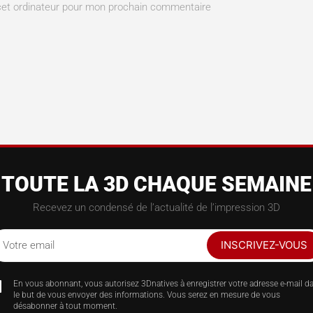
cet ordinateur pour mon prochain commentaire
TOUTE LA 3D CHAQUE SEMAINE
Recevez un condensé de l’actualité de l’impression 3D
INSCRIVEZ-VOUS
Votre email
En vous abonnant, vous autorisez 3Dnatives à enregistrer votre adresse e-mail d
le but de vous envoyer des informations. Vous serez en mesure de vous
désabonner à tout moment.