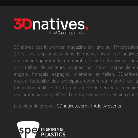
3Dnatives est le premier magazine en ligne sur l’impression
3D et ses applications dans le monde. Avec une analyse
quotidienne approfondie du marché, le site est suivi par plus
d’un million de visiteurs uniques par mois. Disponible en
anglais, français, espagnol, allemand et italien, 3Dnatives
couvre l’actualité des principaux acteurs du marché de la
fabrication additive et offre une variété de services : annuaire
des professionnels, offres d’emploi, évènements et bien plus !
Les sites du groupe :
3Dnatives.com
et
Additiv.events