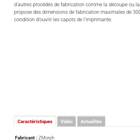
d’autres procédés de fabrication comme la découpe ou la g
LOGICIELS 3D
propose des dimensions de fabrication maximales de 3
MATÉRIAUX
condition d’ouvrir les capots de l’imprimante.
SCANNERS 3D
VIDÉOS
Caractéristiques
Vidéo
Actualités
Fabricant :
ZMorph