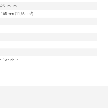
0.625 μm µm
3
× 165 mm (11,63 cm
)
e Extrudeur