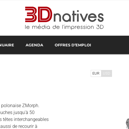
NUAIRE
AGENDA
OFFRES D’EMPLOI
RESTATAIRES EN FRANCE
NOLOGIES D'IMPRESSION 3D
IMPRESSION 3D EN LIGNE
PROCHAINS ÉVÉNEMENTS
TESTS D'IMPRIMANTES 3D
REVENDEURS D'ÉQUIPEMENTS
WEBINAIRES IMPRESSION 3
LOGICIE
EUR
USD
se polonaise ZMorph.
ouches jusqu’à 50
es têtes interchangeables
aussi de recourir à