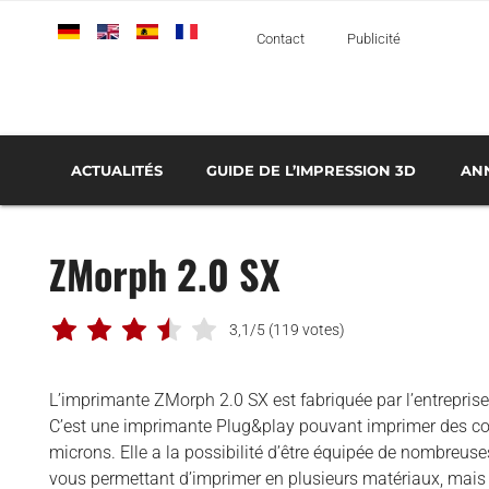
Deutsch
English
Español
Français
Italiano
Contact
Publicité
ACTUALITÉS
GUIDE DE L’IMPRESSION 3D
AN
TOUT SAVOIR SUR L’IMPRESSION 3D MÉTAL
LES LOGICIELS D’IMPRESSION 3D
LE FONCTIONNEMENT DE LA FABRICATION ADDITIVE
SERVICES D’IMPRESSION 3D : LES P
TECH
AÉROSPATIALE ET DÉFENSE
ZMorph 2.0 SX
AUTOMOBILE ET TRANSPORT
MÉDICAL ET DENTAIRE
3,1/5
(119 votes)
BUSINESS
CLASSEMENTS
L’imprimante ZMorph 2.0 SX est fabriquée par l’entrepri
C’est une imprimante Plug&play pouvant imprimer des c
IMPRIMANTES 3D
microns. Elle a la possibilité d’être équipée de nombreus
che
INTERVIEWS
vous permettant d’imprimer en plusieurs matériaux, mais 