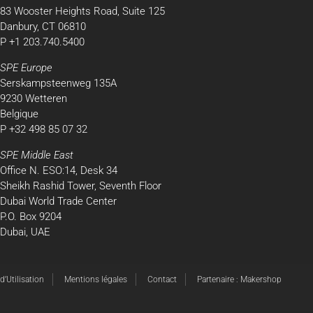
83 Wooster Heights Road, Suite 125
Danbury, CT 06810
P +1 203.740.5400
SPE Europe
Serskampsteenweg 135A
9230 Wetteren
Belgique
P +32 498 85 07 32
SPE Middle East
Office N. ESO:14, Desk 34
Sheikh Rashid Tower, Seventh Floor
Dubai World Trade Center
P.O. Box 9204
Dubai, UAE
’Utilisation
Mentions légales
Contact
Partenaire : Makershop