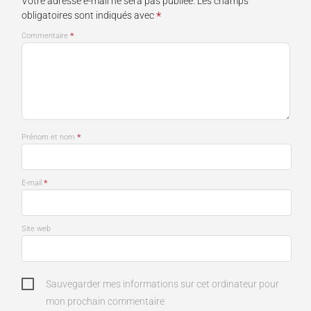
Votre adresse e-mail ne sera pas publiée.
Les champs
*
obligatoires sont indiqués avec
*
Commentaire
*
Prénom et nom
*
E-mail
Site web
Sauvegarder mes informations sur cet ordinateur pour
mon prochain commentaire