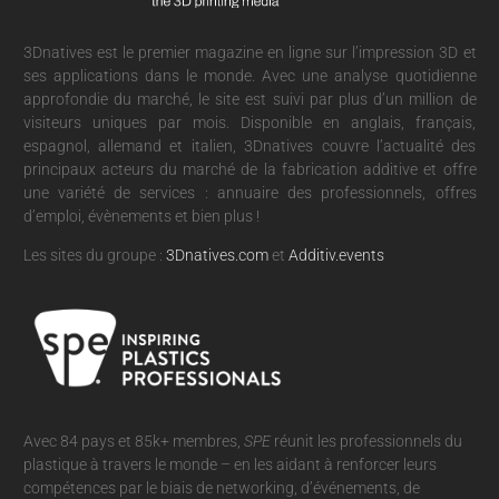
3Dnatives est le premier magazine en ligne sur l’impression 3D et
ses applications dans le monde. Avec une analyse quotidienne
approfondie du marché, le site est suivi par plus d’un million de
visiteurs uniques par mois. Disponible en anglais, français,
espagnol, allemand et italien, 3Dnatives couvre l’actualité des
principaux acteurs du marché de la fabrication additive et offre
une variété de services : annuaire des professionnels, offres
d’emploi, évènements et bien plus !
Les sites du groupe :
3Dnatives.com
et
Additiv.events
Avec 84 pays et 85k+ membres,
SPE
réunit les professionnels du
plastique à travers le monde – en les aidant à renforcer leurs
compétences par le biais de networking, d’événements, de