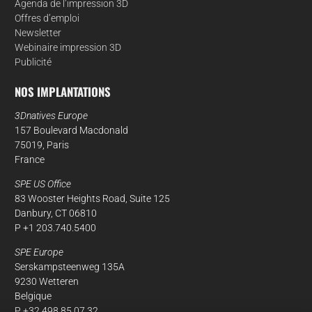
Agenda de l’impression 3D
Offres d’emploi
Newsletter
Webinaire impression 3D
Publicité
NOS IMPLANTATIONS
3Dnatives Europe
157 Boulevard Macdonald
75019, Paris
France
SPE US Office
83 Wooster Heights Road, Suite 125
Danbury, CT 06810
P +1 203.740.5400
SPE Europe
Serskampsteenweg 135A
9230 Wetteren
Belgique
P +32 498 85 07 32