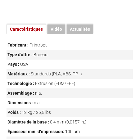
Caractéristiques
Vidéo
Actualités
Fabricant :
Printrbot
Type d'offre :
Bureau
Pays :
USA
Matériaux :
Standards (PLA, ABS, PP...)
Technologie :
Extrusion (FDM/FFF)
Assemblage :
n.a.
Dimensions :
n.a.
Poids :
12 kg / 26,5 lbs
Diamètre de la buse :
0,4 mm (0,0157 in.)
Épaisseur min. d’impression:
100 µm