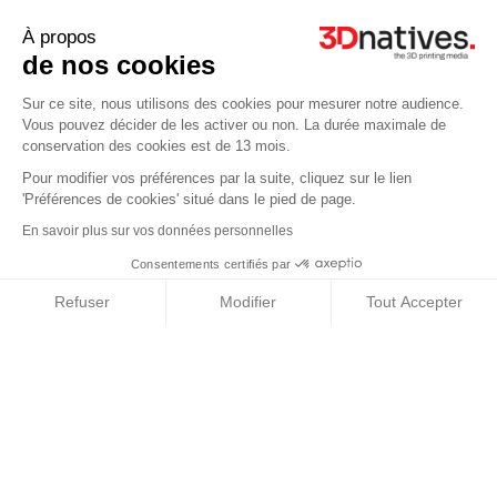
À propos
SPE Middle East
de nos cookies
Office N. ESO:14, Desk 34
Sheikh Rashid Tower, Seventh Floor
Sur ce site, nous utilisons des cookies pour mesurer notre audience.
Dubai World Trade Center
Vous pouvez décider de les activer ou non. La durée maximale de
P.O. Box 9204
conservation des cookies est de 13 mois.
Dubai, UAE
Pour modifier vos préférences par la suite, cliquez sur le lien
'Préférences de cookies' situé dans le pied de page.
Qui sommes nous ?
En savoir plus sur vos données personnelles
Conditions Générales d’Utilisation
Consentements certifiés par
Mentions légales
Refuser
Modifier
Tout Accepter
Contact
Axeptio consent
Partenaire : Makershop
Plateforme de Gestion du Consentement : Personnalisez vos Options
Notre plateforme vous permet d'adapter et de gérer vos paramètres de 
© 3Dnatives 2026