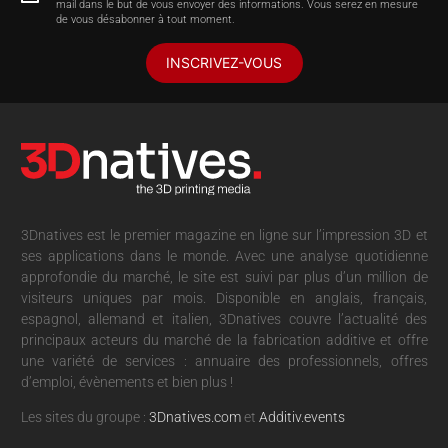
mail dans le but de vous envoyer des informations. Vous serez en mesure
de vous désabonner à tout moment.
INSCRIVEZ-VOUS
3Dnatives est le premier magazine en ligne sur l’impression 3D et
ses applications dans le monde. Avec une analyse quotidienne
approfondie du marché, le site est suivi par plus d’un million de
visiteurs uniques par mois. Disponible en anglais, français,
espagnol, allemand et italien, 3Dnatives couvre l’actualité des
principaux acteurs du marché de la fabrication additive et offre
une variété de services : annuaire des professionnels, offres
d’emploi, évènements et bien plus !
Les sites du groupe :
3Dnatives.com
et
Additiv.events