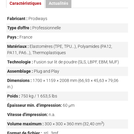
Caractéristiques
Actualités
Fabricant :
Prodways
Type d'offre :
Professionnelle
Pays :
France
Matériaux :
Elastomères (TPE, TPU...), Polyamides (PA12,
PA11, PA6...), Thermoplastiques
Technologie :
Fusion sur lit de poudre (SLS, LBPF, EBM, MJF)
Assemblage :
Plug and Play
Dimensions :
1700 × 1159 × 2008 mm (66,93 × 45,63 × 79,06
in.)
Poids :
750 kg / 1 653,5 lbs
Épaisseur min. d’impression:
60 µm
Vitesse d'impression:
n.a.
3
Volume maximum :
300 × 300 × 360 mm (32,40 cm
)
Format de fichier :
.stl, .3mf