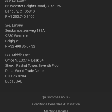
SPE US Office
83 Wooster Heights Road, Suite 125
Danbury, CT 06810
P +1 203.740.5400
SPE Europe
Serskampsteenweg 135A
9230 Wetteren
Belgique
P +32 498 85 07 32
SPE Middle East
Office N. ESO:14, Desk 34
Sheikh Rashid Tower, Seventh Floor
Dubai World Trade Center
P.O. Box 9204
Dubai, UAE
Qui sommes nous ?
Conditions Générales d’Utilisation
Mentions légales