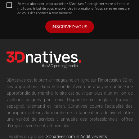
En vous abonnant, vous autorisez 3Dnatives à enregistrer votre adresse e-
mail dans le but de vous envoyer des informations. Vous serez en mesure
de vous désabonner à tout moment.
INSCRIVEZ-VOUS
3Dnatives est le premier magazine en ligne sur l’impression 3D et
ses applications dans le monde. Avec une analyse quotidienne
approfondie du marché, le site est suivi par plus d’un million de
visiteurs uniques par mois. Disponible en anglais, français,
espagnol, allemand et italien, 3Dnatives couvre l’actualité des
principaux acteurs du marché de la fabrication additive et offre
une variété de services : annuaire des professionnels, offres
d’emploi, évènements et bien plus !
Les sites du groupe :
3Dnatives.com
et
Additiv.events