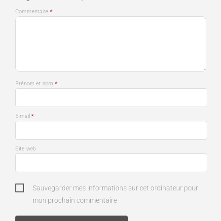
*
Commentaire
*
Prénom et nom
*
E-mail
Site web
Sauvegarder mes informations sur cet ordinateur pour
mon prochain commentaire