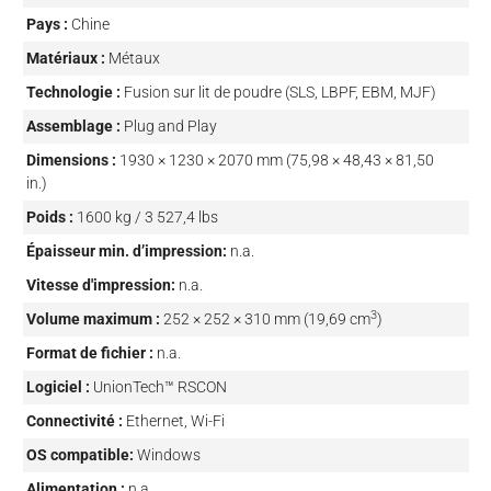
Pays :
Chine
Matériaux :
Métaux
Technologie :
Fusion sur lit de poudre (SLS, LBPF, EBM, MJF)
Assemblage :
Plug and Play
Dimensions :
1930 × 1230 × 2070 mm (75,98 × 48,43 × 81,50
in.)
Poids :
1600 kg / 3 527,4 lbs
Épaisseur min. d’impression:
n.a.
Vitesse d'impression:
n.a.
3
Volume maximum :
252 × 252 × 310 mm (19,69 cm
)
Format de fichier :
n.a.
Logiciel :
UnionTech™ RSCON
Connectivité :
Ethernet, Wi-Fi
OS compatible:
Windows
Alimentation :
n.a.