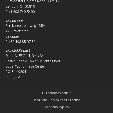
83 Wooster Heights Road, Suite 125
Danbury, CT 06810
P +1 203.740.5400
SPE Europe
Serskampsteenweg 135A
9230 Wetteren
Belgique
P +32 498 85 07 32
SPE Middle East
Office N. ESO:14, Desk 34
Sheikh Rashid Tower, Seventh Floor
Dubai World Trade Center
P.O. Box 9204
Dubai, UAE
Qui sommes nous ?
Conditions Générales d’Utilisation
Mentions légales