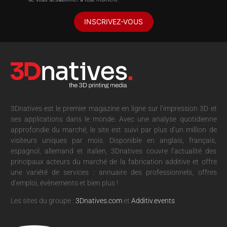
INSCRIVEZ-VOUS
3Dnatives est le premier magazine en ligne sur l’impression 3D et
ses applications dans le monde. Avec une analyse quotidienne
approfondie du marché, le site est suivi par plus d’un million de
visiteurs uniques par mois. Disponible en anglais, français,
espagnol, allemand et italien, 3Dnatives couvre l’actualité des
principaux acteurs du marché de la fabrication additive et offre
une variété de services : annuaire des professionnels, offres
d’emploi, évènements et bien plus !
Les sites du groupe :
3Dnatives.com
et
Additiv.events