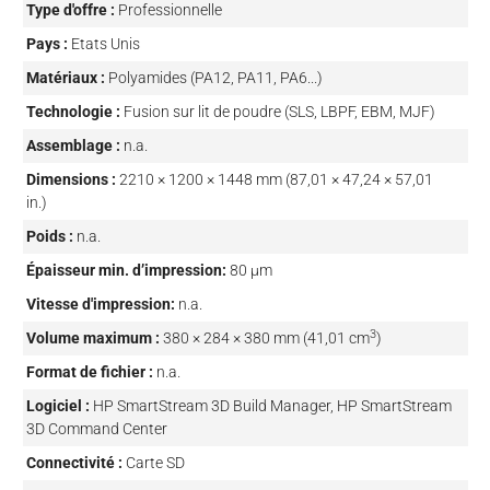
Type d'offre :
Professionnelle
Pays :
Etats Unis
Matériaux :
Polyamides (PA12, PA11, PA6...)
Technologie :
Fusion sur lit de poudre (SLS, LBPF, EBM, MJF)
Assemblage :
n.a.
Dimensions :
2210 × 1200 × 1448 mm (87,01 × 47,24 × 57,01
in.)
Poids :
n.a.
Épaisseur min. d’impression:
80 µm
Vitesse d'impression:
n.a.
3
Volume maximum :
380 × 284 × 380 mm (41,01 cm
)
Format de fichier :
n.a.
Logiciel :
HP SmartStream 3D Build Manager, HP SmartStream
3D Command Center
Connectivité :
Carte SD