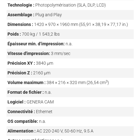
Technologie :
Photopolymérisation (SLA, DLP, LCD)
Assemblage :
Plug and Play
Dimensions :
1420 × 970 × 1960 mm (55,91 × 38,19 × 77,17 in.)
Poids :
700 kg / 1 543,2 lbs
Épaisseur min. d’impression:
n.a.
Vitesse d'impression:
3 mm/sec
Précision XY :
3840 µm
Précision Z :
2160 µm
3
Volume maximum :
384 × 216 × 320 mm (26,54 cm
)
Format de fichier :
n.a.
Logiciel :
GENERA CAM
Connectivité :
Ethernet
OS compatible:
n.a.
Alimentation :
AC 220-240 V, 50-60 Hz, 9.5 A