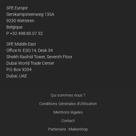
SPE Europe
Serskampsteenweg 135A
9230 Wetteren
Belgique
P +32 498 85 07 32
SPE Middle East
Office N. ESO:14, Desk 34
Sheikh Rashid Tower, Seventh Floor
Dubai World Trade Center
P.O. Box 9204
Dubai, UAE
À propos
de nos cookies
Qui sommes nous ?
Sur ce site, nous utilisons des cookies pour mesurer notre audience.
Vous pouvez décider de les activer ou non. La durée maximale de
Conditions Générales d’Utilisation
conservation des cookies est de 13 mois.
Mentions légales
Pour modifier vos préférences par la suite, cliquez sur le lien
Contact
'Préférences de cookies' situé dans le pied de page.
Partenaire : Makershop
En savoir plus sur vos données personnelles