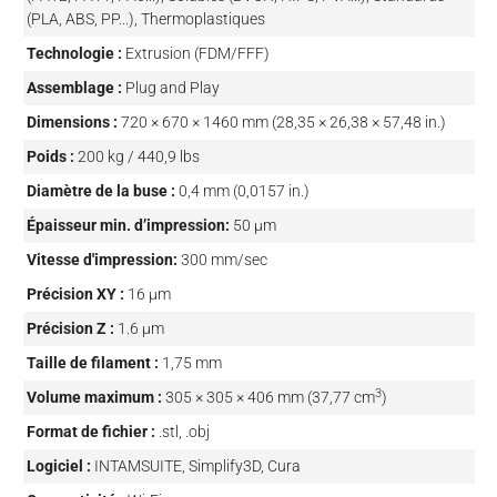
(PLA, ABS, PP...), Thermoplastiques
Technologie :
Extrusion (FDM/FFF)
Assemblage :
Plug and Play
Dimensions :
720 × 670 × 1460 mm (28,35 × 26,38 × 57,48 in.)
Poids :
200 kg / 440,9 lbs
Diamètre de la buse :
0,4 mm (0,0157 in.)
Épaisseur min. d’impression:
50 µm
Vitesse d'impression:
300 mm/sec
Précision XY :
16 µm
Précision Z :
1.6 µm
Taille de filament :
1,75 mm
3
Volume maximum :
305 × 305 × 406 mm (37,77 cm
)
Format de fichier :
.stl, .obj
Logiciel :
INTAMSUITE, Simplify3D, Cura