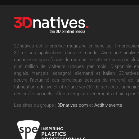
3Dnatives est le premier magazine en ligne sur l’impression
3D et ses applications dans le monde. Avec une analyse
quotidienne approfondie du marché, le site est suivi par plus
d’un million de visiteurs uniques par mois. Disponible en
anglais, français, espagnol, allemand et italien, 3Dnatives
couvre l’actualité des principaux acteurs du marché de la
fabrication additive et offre une variété de services : annuaire
des professionnels, offres d’emploi, évènements et bien plus !
Les sites du groupe :
3Dnatives.com
et
Additiv.events