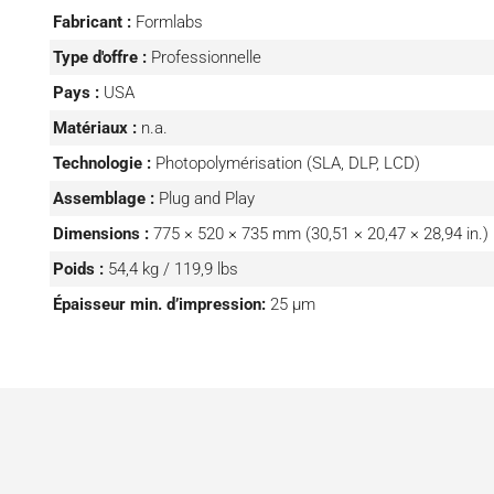
cartouches de résine pour éviter d’interrompre les proce
Fabricant :
Formlabs
comme avec toutes les imprimantes Formlabs, des solut
Type d'offre :
Professionnelle
comme la Form Wash L et le Form Cure L, sont à disposit
Pays :
USA
Matériaux :
n.a.
Technologie :
Photopolymérisation (SLA, DLP, LCD)
Assemblage :
Plug and Play
Dimensions :
775 × 520 × 735 mm (30,51 × 20,47 × 28,94 in.)
Poids :
54,4 kg / 119,9 lbs
Épaisseur min. d’impression:
25 µm