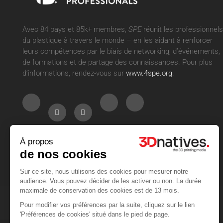
Avec 84 pays et 85k+ membres,
SPE
réunit les professionnels
du plastique à travers le monde – en les aidant à renforcer
leurs compétences par le biais de networking, d’événements,
de formations et de partage des connaissances. Pour plus
d’informations, rendez-vous sur
www.4spe.org
.
À propos
de nos cookies
Sur ce site, nous utilisons des cookies pour mesurer notre
audience. Vous pouvez décider de les activer ou non. La durée
maximale de conservation des cookies est de 13 mois.
© 3Dnatives 2026
Pour modifier vos préférences par la suite, cliquez sur le lien
'Préférences de cookies' situé dans le pied de page.