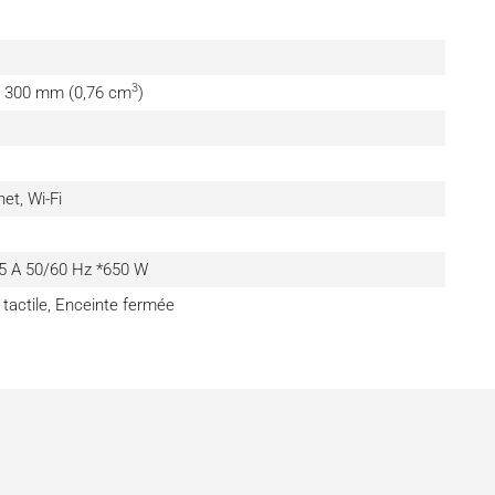
3
× 300 mm (0,76 cm
)
et, Wi-Fi
5 A 50/60 Hz *650 W
 tactile, Enceinte fermée