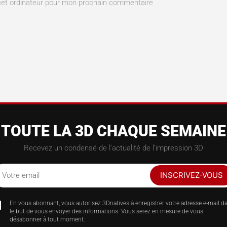
cet ordinateur pour mon prochain commentaire
TOUTE LA 3D CHAQUE SEMAINE
Recevez un condensé de l’actualité de l’impression 3D
INSCRIVEZ-VOUS
Votre email
En vous abonnant, vous autorisez 3Dnatives à enregistrer votre adresse e-mail d
le but de vous envoyer des informations. Vous serez en mesure de vous
désabonner à tout moment.