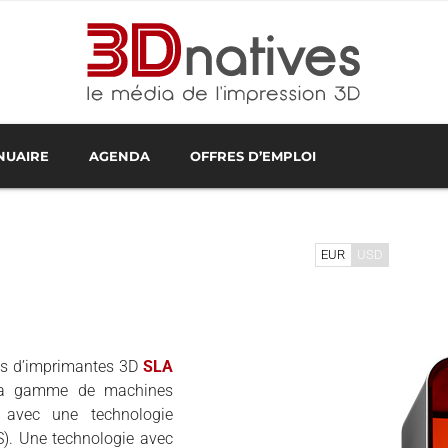
NUAIRE
AGENDA
OFFRES D’EMPLOI
RESTATAIRES EN FRANCE
NOLOGIES D'IMPRESSION 3D
IMPRESSION 3D EN LIGNE
PROCHAINS ÉVÉNEMENTS
TESTS D'IMPRIMANTES 3D
REVENDEURS D'ÉQUIPEMENTS
WEBINAIRES IMPRESSION 3
LOGICIE
EUR
USD
nts d’imprimantes 3D
SLA
s la gamme de machines
e avec une technologie
S). Une technologie avec