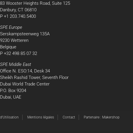
83 Wooster Heights Road, Suite 125
Danbury, CT 06810
P +1 203.740.5400
SPE Europe
Serskampsteenweg 135A
9230 Wetteren
Belgique
P +32 498 85 07 32
SPE Middle East
Office N. ESO:14, Desk 34
Sheikh Rashid Tower, Seventh Floor
Dubai World Trade Center
P.O. Box 9204
Dubai, UAE
’Utilisation
Mentions légales
Contact
Partenaire : Makershop