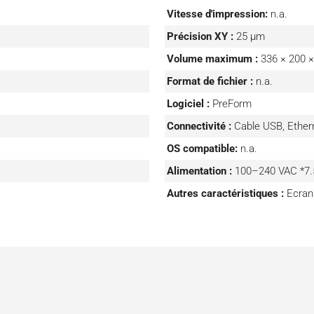
ssus d’impression. Enfin,
Vitesse d'impression:
n.a.
ions de post-traitement,
Précision XY :
25 µm
ion.
Volume maximum :
336 × 200 
Format de fichier :
n.a.
Logiciel :
PreForm
Connectivité :
Cable USB, Ethern
OS compatible:
n.a.
Alimentation :
100–240 VAC *7.
Autres caractéristiques :
Ecran