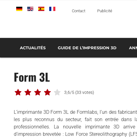
Deutsch
English
Español
Français
Italiano
Contact
Publicité
ACTUALITÉS
GUIDE DE L’IMPRESSION 3D
AN
TOUT SAVOIR SUR L’IMPRESSION 3D MÉTAL
LES LOGICIELS D’IMPRESSION 3D
LE FONCTIONNEMENT DE LA FABRICATION ADDITIVE
SERVICES D’IMPRESSION 3D : LES P
TECH
AÉROSPATIALE ET DÉFENSE
Form 3L
AUTOMOBILE ET TRANSPORT
MÉDICAL ET DENTAIRE
3,6/5
(33 votes)
BUSINESS
CLASSEMENTS
L’imprimante 3D Form 3L de Formlabs, l’un des fabrica
les plus reconnus du secteur, fait son entrée dan
IMPRIMANTES 3D
professionnelles. La nouvelle imprimante 3D arriv
che
INTERVIEWS
d’impression brevetée : Low Force Stereolithography (LF