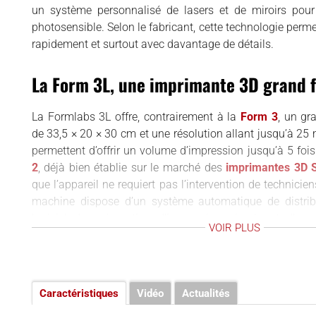
un système personnalisé de lasers et de miroirs pour
LOGICIELS 3D
photosensible. Selon le fabricant, cette technologie perme
MATÉRIAUX
rapidement et surtout avec davantage de détails.
SCANNERS 3D
La Form 3L, une imprimante 3D grand 
VIDÉOS
La Formlabs 3L offre, contrairement à la
Form 3
, un gr
de 33,5 × 20 × 30 cm et une résolution allant jusqu’à 25
permettent d’offrir un volume d’impression jusqu’à 5 foi
2
, déjà bien établie sur le marché des
imprimantes 3D 
que l’appareil ne requiert pas l’intervention de technicien
machine dispose d’un système automatique de distribu
logiciel de préparation d’impression simple et d’une
VOIR PLUS
Permettant une impression continue, la Form 3L ma
d’impression idéales, que ce soit pour une production en s
pièces volumineuses. Également, avec le Dashboard en l
contrôlez et gérez le parc d’imprimantes à distance.
Caractéristiques
Vidéo
Actualités
Compatible avec plus de 15 résines techniques, l’