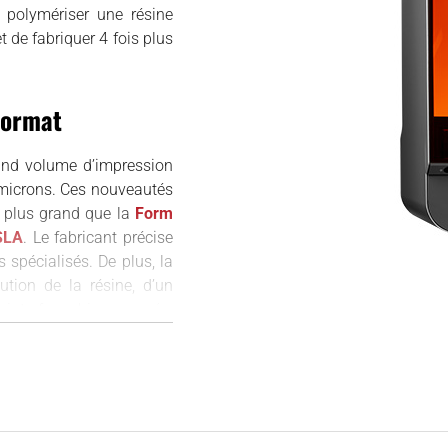
 polymériser une résine
t de fabriquer 4 fois plus
format
and volume d’impression
 microns. Ces nouveautés
s plus grand que la
Form
SLA
. Le fabricant précise
s spécialisés. De plus, la
tion de la résine, d’un
 interface bien pensée.
intient des conditions
érie ou la fabrication de
igne, il est possible de
appareil contient deux