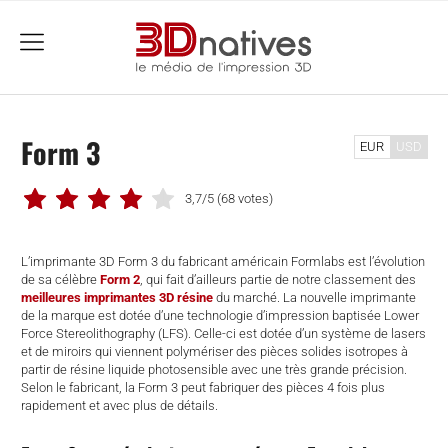
menu
Form 3
EUR
USD
3,7/5
(68 votes)
L’imprimante 3D Form 3 du fabricant américain Formlabs est l’évolution
de sa célèbre
Form 2
, qui fait d’ailleurs partie de notre classement des
meilleures imprimantes 3D résine
du marché. La nouvelle imprimante
de la marque est dotée d’une technologie d’impression baptisée Lower
Force Stereolithography (LFS). Celle-ci est dotée d’un système de lasers
et de miroirs qui viennent polymériser des pièces solides isotropes à
partir de résine liquide photosensible avec une très grande précision.
Selon le fabricant, la Form 3 peut fabriquer des pièces 4 fois plus
rapidement et avec plus de détails.
che