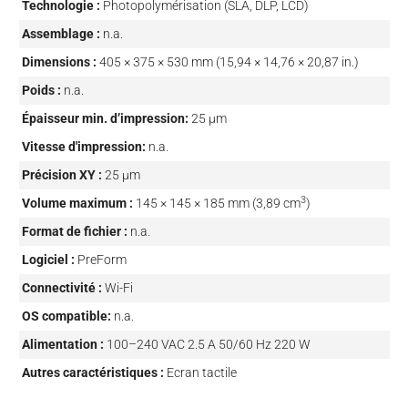
Technologie :
Photopolymérisation (SLA, DLP, LCD)
Assemblage :
n.a.
Dimensions :
405 × 375 × 530 mm (15,94 × 14,76 × 20,87 in.)
Poids :
n.a.
Épaisseur min. d’impression:
25 µm
Vitesse d'impression:
n.a.
Précision XY :
25 µm
3
Volume maximum :
145 × 145 × 185 mm (3,89 cm
)
Format de fichier :
n.a.
Logiciel :
PreForm
Connectivité :
Wi-Fi
OS compatible:
n.a.
Alimentation :
100–240 VAC 2.5 A 50/60 Hz 220 W
Autres caractéristiques :
Ecran tactile