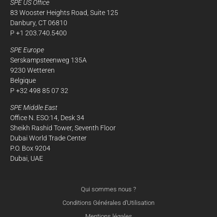
SPE US Office
83 Wooster Heights Road, Suite 125
Danbury, CT 06810
P +1 203.740.5400
SPE Europe
Serskampsteenweg 135A
9230 Wetteren
Belgique
P +32 498 85 07 32
SPE Middle East
Office N. ESO:14, Desk 34
Sheikh Rashid Tower, Seventh Floor
Dubai World Trade Center
P.O. Box 9204
Dubai, UAE
Qui sommes nous ?
Conditions Générales d’Utilisation
Mentions légales