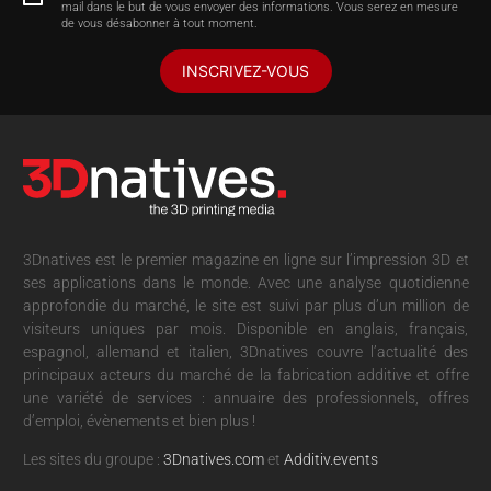
mail dans le but de vous envoyer des informations. Vous serez en mesure
de vous désabonner à tout moment.
INSCRIVEZ-VOUS
3Dnatives est le premier magazine en ligne sur l’impression 3D et
ses applications dans le monde. Avec une analyse quotidienne
approfondie du marché, le site est suivi par plus d’un million de
visiteurs uniques par mois. Disponible en anglais, français,
espagnol, allemand et italien, 3Dnatives couvre l’actualité des
principaux acteurs du marché de la fabrication additive et offre
une variété de services : annuaire des professionnels, offres
d’emploi, évènements et bien plus !
Les sites du groupe :
3Dnatives.com
et
Additiv.events