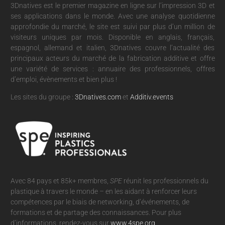
3Dnatives est le premier magazine en ligne sur l’impression 3D et
ses applications dans le monde. Avec une analyse quotidienne
approfondie du marché, le site est suivi par plus d’un million de
visiteurs uniques par mois. Disponible en anglais, français,
espagnol, allemand et italien, 3Dnatives couvre l’actualité des
principaux acteurs du marché de la fabrication additive et offre
une variété de services : annuaire des professionnels, offres
d’emploi, évènements et bien plus !
Les sites du groupe :
3Dnatives.com
et
Additiv.events
Avec 84 pays et 85k+ membres,
SPE
réunit les professionnels du
plastique à travers le monde – en les aidant à renforcer leurs
compétences par le biais de networking, d’événements, de
formations et de partage des connaissances. Pour plus
d’informations, rendez-vous sur
www.4spe.org
.