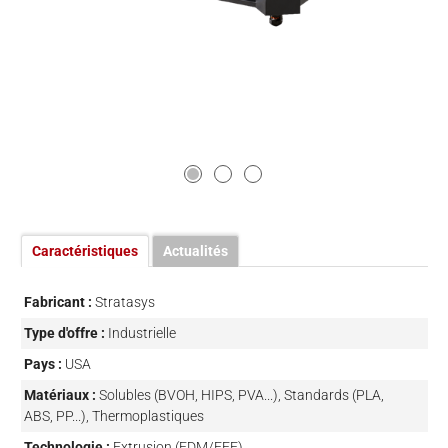
Caractéristiques
Actualités
Fabricant :
Stratasys
Type d'offre :
Industrielle
Pays :
USA
Matériaux :
Solubles (BVOH, HIPS, PVA...), Standards (PLA,
ABS, PP...), Thermoplastiques
Technologie :
Extrusion (FDM/FFF)