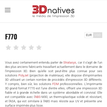
menu
F770
EUR
USD
Vous avez certainement entendu parler de
Stratasys
, car il s’agit de l’un
des plus anciens fabricants travaillant actuellement dans le domaine de
l’impression 3D. Bien qu’elle soit peut-être plus connue pour ses
solutions
PolyJet
(projection de matériaux), elle dispose d’imprimantes
3D utilisant un certain nombre de procédés d’impression 3D différents.
Y compris, bien sûr, les solutions
FDM
professionnelles. L’imprimante
3D grand format F770 est l’une d’entre elles, offrant une impression 3D
fiable et à grande échelle dans un système abordable et convivial. Elle
est compatible avec l’
ABS
-M30, un thermoplastique solide et résistant,
che
et l’ASA, qui est similaire à l’ABS mais résiste aux UV et présente une
surface imprimée plus lisse.