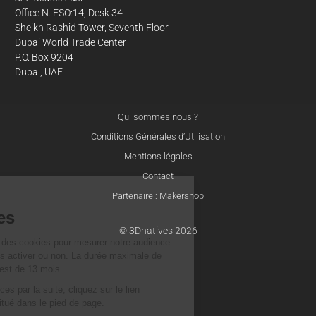
Office N. ESO:14, Desk 34
Sheikh Rashid Tower, Seventh Floor
Dubai World Trade Center
P.O. Box 9204
Dubai, UAE
Qui sommes nous ?
Conditions Générales d’Utilisation
Mentions légales
Contact
Partenaire : Makershop
À propos
de nos cookies
© 3Dnatives 2026
Sur ce site, nous utilisons des cookies pour mesurer notre audience.
Vous pouvez décider de les activer ou non. La durée maximale de
conservation des cookies est de 13 mois.
Pour modifier vos préférences par la suite, cliquez sur le lien
'Préférences de cookies' situé dans le pied de page.