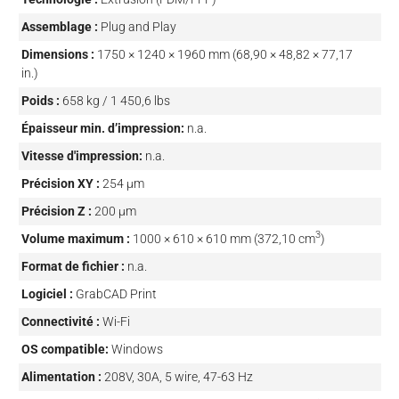
Assemblage :
Plug and Play
Dimensions :
1750 × 1240 × 1960 mm (68,90 × 48,82 × 77,17
in.)
Poids :
658 kg / 1 450,6 lbs
Épaisseur min. d’impression:
n.a.
Vitesse d'impression:
n.a.
Précision XY :
254 µm
Précision Z :
200 µm
3
Volume maximum :
1000 × 610 × 610 mm (372,10 cm
)
Format de fichier :
n.a.
Logiciel :
GrabCAD Print
Connectivité :
Wi-Fi
OS compatible:
Windows
Alimentation :
208V, 30A, 5 wire, 47-63 Hz