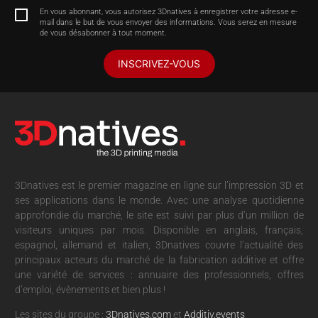
En vous abonnant, vous autorisez 3Dnatives à enregistrer votre adresse e-
mail dans le but de vous envoyer des informations. Vous serez en mesure
de vous désabonner à tout moment.
INSCRIVEZ-VOUS
3Dnatives est le premier magazine en ligne sur l’impression 3D et
ses applications dans le monde. Avec une analyse quotidienne
approfondie du marché, le site est suivi par plus d’un million de
visiteurs uniques par mois. Disponible en anglais, français,
espagnol, allemand et italien, 3Dnatives couvre l’actualité des
principaux acteurs du marché de la fabrication additive et offre
une variété de services : annuaire des professionnels, offres
d’emploi, évènements et bien plus !
Les sites du groupe :
3Dnatives.com
et
Additiv.events