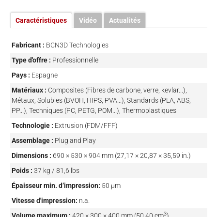
Caractéristiques
Vidéo
Actualités
Fabricant :
BCN3D Technologies
Type d'offre :
Professionnelle
Pays :
Espagne
Matériaux :
Composites (Fibres de carbone, verre, kevlar...),
Métaux, Solubles (BVOH, HIPS, PVA...), Standards (PLA, ABS,
PP...), Techniques (PC, PETG, POM...), Thermoplastiques
Technologie :
Extrusion (FDM/FFF)
Assemblage :
Plug and Play
Dimensions :
690 × 530 × 904 mm (27,17 × 20,87 × 35,59 in.)
Poids :
37 kg / 81,6 lbs
Épaisseur min. d’impression:
50 µm
Vitesse d'impression:
n.a.
3
Volume maximum :
420 × 300 × 400 mm (50,40 cm
)