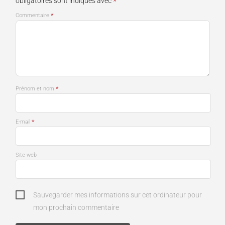
*
obligatoires sont indiqués avec
*
Commentaire
*
Prénom et nom
*
E-mail
Site web
Sauvegarder mes informations sur cet ordinateur pour
mon prochain commentaire