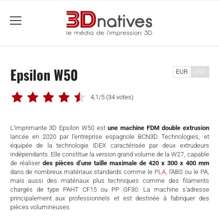
menu
Epsilon W50
EUR
USD
4,1/5
(34 votes)
L’imprimante 3D Epsilon W50 est
une machine FDM double extrusion
lancée en 2020 par l’entreprise espagnole BCN3D Technologies, et
équipée de la technologie IDEX caractérisée par deux extrudeurs
indépendants. Elle constitue la version grand volume de la W27, capable
de réaliser
des pièces d’une taille maximale de
420 x 300 x 400 mm
dans de nombreux matériaux standards comme le
PLA
, l’ABS ou le PA,
mais aussi des matériaux plus techniques comme des filaments
chargés de type
PAHT CF15 ou PP GF30. La machine s’adresse
principalement aux professionnels et est destinée à fabriquer des
che
pièces volumineuses.