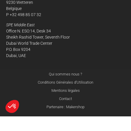
9230 Wetteren
Belgique
P +32 498 85 07 32
SPE Middle East
Office N. ESO:14, Desk 34
Sheikh Rashid Tower, Seventh Floor
Dubai World Trade Center
P.O. Box 9204
Dubai, UAE
Qui sommes nous ?
Conditions Générales d’Utilisation
Mentions légales
Contact
Partenaire : Makershop
Axeptio consent
© 3Dnatives 2026
Plateforme de Gestion du Consentement : Personnalisez vos Options