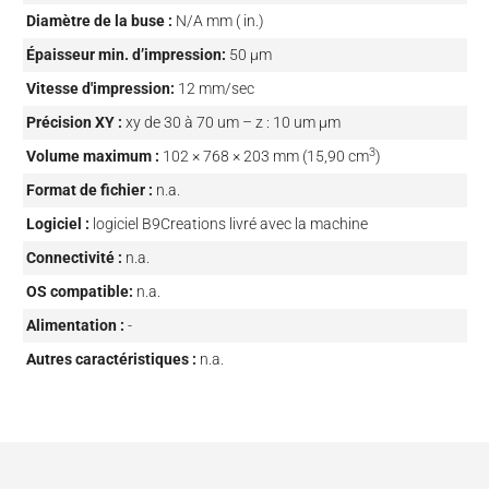
Diamètre de la buse :
N/A mm ( in.)
Épaisseur min. d’impression:
50 µm
Vitesse d'impression:
12 mm/sec
Précision XY :
xy de 30 à 70 um – z : 10 um µm
3
Volume maximum :
102 × 768 × 203 mm (15,90 cm
)
Format de fichier :
n.a.
Logiciel :
logiciel B9Creations livré avec la machine
Connectivité :
n.a.
OS compatible:
n.a.
Alimentation :
-
Autres caractéristiques :
n.a.