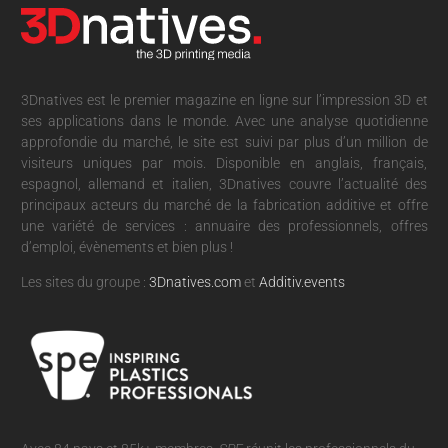
3Dnatives est le premier magazine en ligne sur l’impression 3D et
ses applications dans le monde. Avec une analyse quotidienne
approfondie du marché, le site est suivi par plus d’un million de
visiteurs uniques par mois. Disponible en anglais, français,
espagnol, allemand et italien, 3Dnatives couvre l’actualité des
principaux acteurs du marché de la fabrication additive et offre
une variété de services : annuaire des professionnels, offres
d’emploi, évènements et bien plus !
Les sites du groupe :
3Dnatives.com
et
Additiv.events