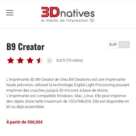
menu
B9 Creator
EUR
USD
3,3/5
(70 votes)
L’imprimante 3D B9 Creator de chez B9 Creations est une imprimante
haute précision, utilisant la technologie Digital Light Processing pouvant
imprimer des couches jusqu’à 50 microns à base de résine.
L’imprimante est compatible Windows, Mac, Linux. Elle peut imprimer
des objets d’une taille maximum de 102x768x203. Elle est disponible en
kit ou déjà assemblée.
À partir de 500,00€
che