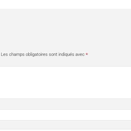
TRO avec chevauchement
productivité accrue,
ux laser pour exploiter le
une autonomie totales en
pliqués pour un domaine
*
Les champs obligatoires sont indiqués avec
e individuel pour toute
teur de machine en ligne