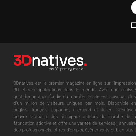
3Dnatives est le premier magazine en ligne sur l’impression
3D et ses applications dans le monde. Avec une analyse
quotidienne approfondie du marché, le site est suivi par plus
d’un million de visiteurs uniques par mois. Disponible en
anglais, français, espagnol, allemand et italien, 3Dnatives
couvre l’actualité des principaux acteurs du marché de la
fabrication additive et offre une variété de services : annuaire
des professionnels, offres d’emploi, évènements et bien plus !