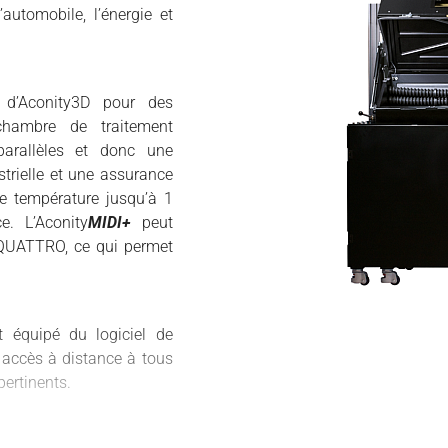
automobile, l’énergie et
d’Aconity3D pour des
 chambre de traitement
arallèles et donc une
strielle et une assurance
te température jusqu’à 1
. L’Aconity
MIDI+
peut
r QUATTRO, ce qui permet
 équipé du logiciel de
 accès à distance à tous
ertinents.
onnaire de revêtement en