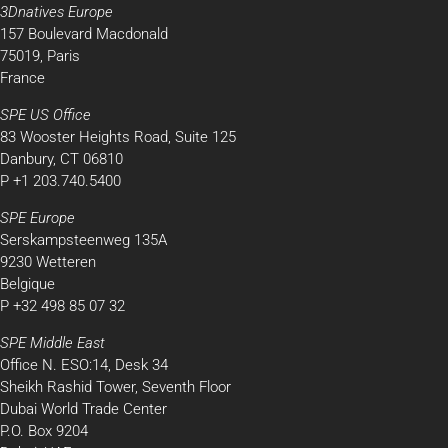
3Dnatives Europe
157 Boulevard Macdonald
75019, Paris
France
SPE US Office
83 Wooster Heights Road, Suite 125
Danbury, CT 06810
P +1 203.740.5400
SPE Europe
Serskampsteenweg 135A
9230 Wetteren
Belgique
P +32 498 85 07 32
SPE Middle East
Office N. ESO:14, Desk 34
Sheikh Rashid Tower, Seventh Floor
Dubai World Trade Center
P.O. Box 9204