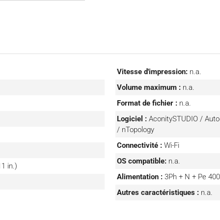
s métalliques doubles.
innombrables applications
ut être équipé d’options
Vitesse d'impression:
n.a.
Volume maximum :
n.a.
000 °C) pour une gamme
Format de fichier :
n.a.
s que les aluminiures de
Logiciel :
AconitySTUDIO / Auto
/ nTopology
ière fois de produire des
Connectivité :
Wi-Fi
ogie L-PBF,
OS compatible:
n.a.
nt interchangeable avec
1 in.)
n complète des temps de
Alimentation :
3Ph + N + Pe 400
Autres caractéristiques :
n.a.
agerie et la pyrométrie à
es pour les applications