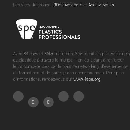
Les sites du groupe :
3Dnatives.com
et
Additiv.events
Avec 84 pays et 85k+ membres,
SPE
réunit les professionnels
du plastique à travers le monde – en les aidant à renforcer
leurs compétences par le biais de networking, d’événements,
de formations et de partage des connaissances. Pour plus
d’informations, rendez-vous sur
www.4spe.org
.