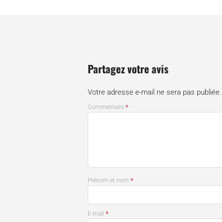
critiques selon des voies de processus certifiées
– Jusqu’à 4 lasers dans la configuration laser QUAT
complet de la plaque de construction Ø 250 mm pour une 
– La configuration « maître/esclave » de plusieurs faiscea
post- ou le préchauffage en cours de production.
Partagez votre avis
La suite logicielle Aconity
STUDIO
offre une liberté et 
termes de paramètres de processus et de matériaux ap
Votre adresse e-mail ne sera pas publiée.
d’applications émergentes en pleine expansion.
*
Commentaire
Les clients potentiels peuvent configurer leur systèm
application spécifique en utilisant le nouveau configura
d’Aconity3D.
*
Prénom et nom
*
E-mail