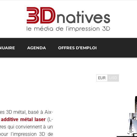
NUAIRE
AGENDA
OFFRES D’EMPLOI
RESTATAIRES EN FRANCE
NOLOGIES D'IMPRESSION 3D
IMPRESSION 3D EN LIGNE
PROCHAINS ÉVÉNEMENTS
TESTS D'IMPRIMANTES 3D
REVENDEURS D'ÉQUIPEMENTS
WEBINAIRES IMPRESSION 3
LOGICIE
EUR
USD
es 3D métal, basé à Aix-
 additive métal laser
(L-
res qui conviennent à un
 pour l’impression 3D de