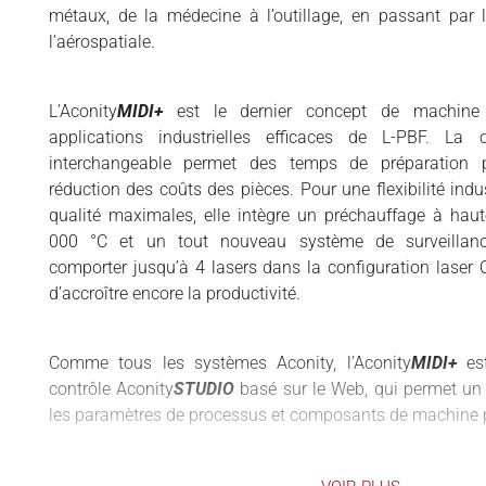
métaux, de la médecine à l’outillage, en passant par l’
LOGICIELS 3D
l’aérospatiale.
MATÉRIAUX
SCANNERS 3D
L’Aconity
MIDI+
est le dernier concept de machine 
applications industrielles efficaces de L-PBF. La
VIDÉOS
interchangeable permet des temps de préparation p
réduction des coûts des pièces. Pour une flexibilité indu
qualité maximales, elle intègre un préchauffage à hau
000 °C et un tout nouveau système de surveillance
comporter jusqu’à 4 lasers dans la configuration lase
d’accroître encore la productivité.
Comme tous les systèmes Aconity, l’Aconity
MIDI+
est
contrôle Aconity
STUDIO
basé sur le Web, qui permet un
les paramètres de processus et composants de machine p
L’Aconity
MIDI+
est disponible avec un système révoluti