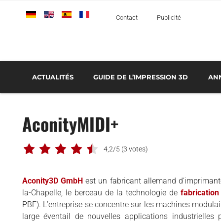
Deutsch
English
Español
Français
Italiano
Contact
Publicité
ACTUALITÉS
GUIDE DE L’IMPRESSION 3D
AN
TOUT SAVOIR SUR L’IMPRESSION 3D MÉTAL
LES LOGICIELS D’IMPRESSION 3D
LE FONCTIONNEMENT DE LA FABRICATION ADDITIVE
SERVICES D’IMPRESSION 3D : LES P
TECH
AÉROSPATIALE ET DÉFENSE
AconityMIDI+
AUTOMOBILE ET TRANSPORT
MÉDICAL ET DENTAIRE
4,2/5
(3 votes)
BUSINESS
CLASSEMENTS
Aconity3D GmbH
est un fabricant allemand d’imprimant
la-Chapelle, le berceau de la technologie de
fabrication
IMPRIMANTES 3D
PBF). L’entreprise se concentre sur les machines modulai
che
INTERVIEWS
large éventail de nouvelles applications industrielles